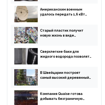
обувь из водорослей
Американским военным
удалось передать 1,6 кВт
энергии по воздуху на один
километр
Старый пластик получит
новую жизнь в виде
«неразрушимых»
строительных кирпичей
Сверхлегкие баки для
жидкого водорода позволят
создавать суперлайнеры
В Швейцарии построят
самый высокий деревянный
небоскреб в мире
Компания Quaise готова
добывать безграничную
энергию из сверхглубоких