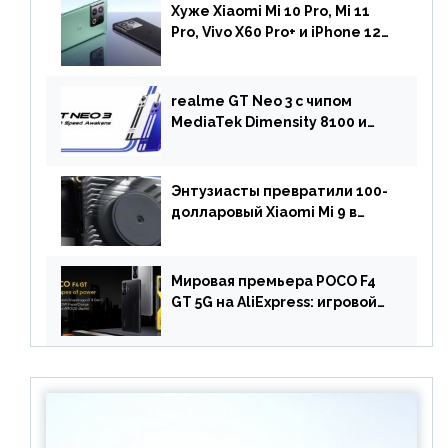
Хуже Xiaomi Mi 10 Pro, Mi 11
Pro, Vivo X60 Pro+ и iPhone 12
Pro: DxOMark
протестировали камеру
OnePlus 10 Pro
realme GT Neo 3 с чипом
MediaTek Dimensity 8100 и
быстрой зарядкой на 150 Вт
вышел за пределами Китая
Энтузиасты превратили 100-
долларовый Xiaomi Mi 9 в
геймерский смартфон с
батареей на 9900 мАч!
Мировая премьера POCO F4
GT 5G на AliExpress: игровой
смартфон с чипом
Snapdragon 8 Gen 1 по
акционной цене