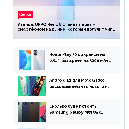
Связь
Утечка: OPPO Reno 8 станет первым
смартфоном на рынке, который получит чип
Snapdragon 7 Gen 1
Honor Play 30 с экраном на
6.51″, батареей на 5000 мАч и
двойной камерой готов к
анонсу
Android 12 для Moto G100:
рассказываем что нового и
когда ждать прошивку
Сколько будет стоить
Samsung Galaxy M53 5G с
чипом Dimensity 900 и
камерой на 108 МП в Европе