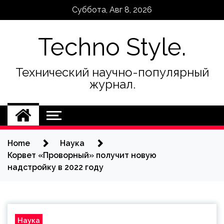
Skip
Суббота, Авг 8, 2026
to
content
Techno Style.
Технический научно-популярный
журнал.
Home
Наука
Корвет «Проворный» получит новую
надстройку в 2022 году
Наука