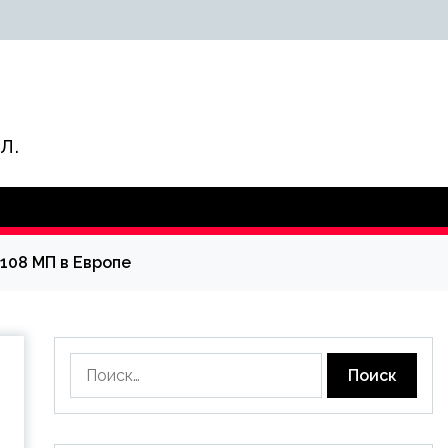
л.
 108 МП в Европе
Найти: