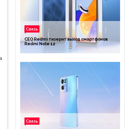
Связь
CEO Redmi тизерит выход смартфонов
Redmi Note 12
а
Связь