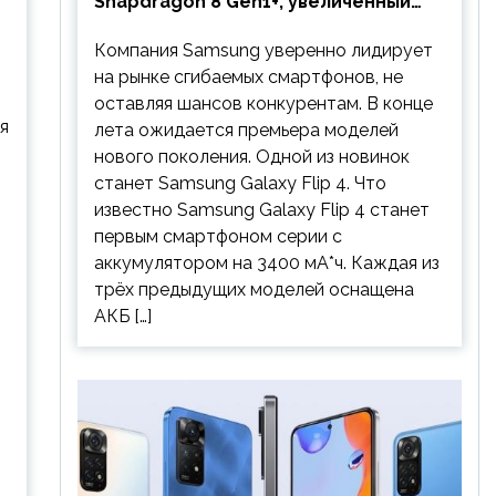
Snapdragon 8 Gen1+, увеличенный
аккумулятор и будет стоить
Компания Samsung уверенно лидирует
дешевле предшественника
на рынке сгибаемых смартфонов, не
оставляя шансов конкурентам. В конце
я
лета ожидается премьера моделей
нового поколения. Одной из новинок
станет Samsung Galaxy Flip 4. Что
известно Samsung Galaxy Flip 4 станет
первым смартфоном серии с
аккумулятором на 3400 мА*ч. Каждая из
трёх предыдущих моделей оснащена
АКБ […]