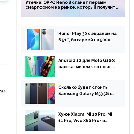
Утечка: OPPO Reno 8 станет первым
смартфоном на рынке, который получит
чип Snapdragon 7 Gen 1
Honor Play 30 с экраном на
6.51″, батареей на 5000
мАч и двойной камерой
готов к анонсу
Android 12 для Moto G100:
рассказываем что нового
и когда ждать прошивку
Сколько будет стоить
ли
Samsung Galaxy M53 5G с
чипом Dimensity 900 и
камерой на 108 МП в
Европе
Хуже Xiaomi Mi 10 Pro, Mi
11 Pro, Vivo X60 Pro+ и
iPhone 12 Pro: DxOMark
протестировали камеру