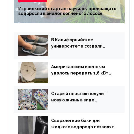
Израильский стартап научился превращать
водоросли в аналог копченого лосося
В Калифорнийском
университете создали
полностью биоразлагаемую
обувь из водорослей
Американским военным
удалось передать 1,6 кВт
энергии по воздуху на один
километр
Старый пластик получит
новую жизнь в виде
«неразрушимых»
строительных кирпичей
Сверхлегкие баки для
жидкого водорода позволят
создавать суперлайнеры