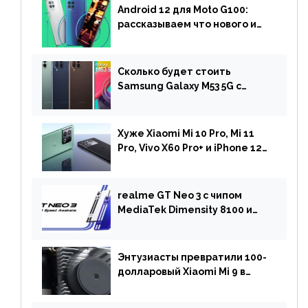
Android 12 для Moto G100:
рассказываем что нового и
когда ждать прошивку
Сколько будет стоить
Samsung Galaxy M53 5G с
чипом Dimensity 900 и
камерой на 108 МП в Европе
Хуже Xiaomi Mi 10 Pro, Mi 11
Pro, Vivo X60 Pro+ и iPhone 12
Pro: DxOMark
протестировали камеру
OnePlus 10 Pro
realme GT Neo 3 с чипом
MediaTek Dimensity 8100 и
быстрой зарядкой на 150 Вт
вышел за пределами Китая
Энтузиасты превратили 100-
долларовый Xiaomi Mi 9 в
геймерский смартфон с
батареей на 9900 мАч!