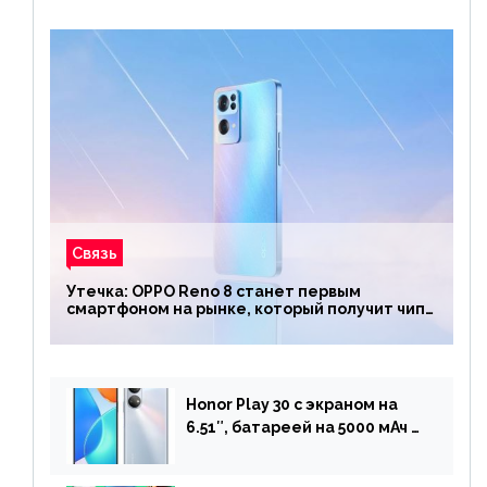
Связь
Утечка: OPPO Reno 8 станет первым
смартфоном на рынке, который получит чип
Snapdragon 7 Gen 1
Honor Play 30 с экраном на
6.51″, батареей на 5000 мАч и
двойной камерой готов к
анонсу