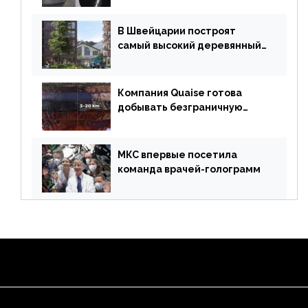
В Швейцарии построят
самый высокий деревянный
небоскреб в мире
Компания Quaise готова
добывать безграничную
энергию из сверхглубоких
скважин
МКС впервые посетила
команда врачей-голограмм