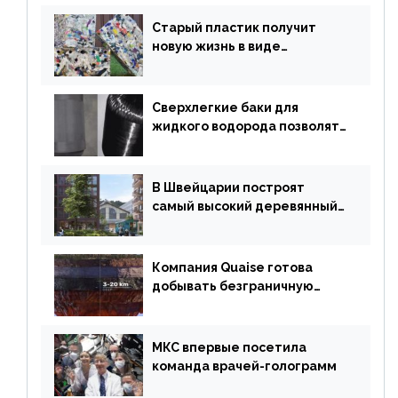
километр
Старый пластик получит
новую жизнь в виде
«неразрушимых»
строительных кирпичей
Сверхлегкие баки для
жидкого водорода позволят
создавать суперлайнеры
В Швейцарии построят
самый высокий деревянный
небоскреб в мире
Компания Quaise готова
добывать безграничную
энергию из сверхглубоких
скважин
МКС впервые посетила
команда врачей-голограмм