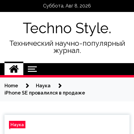
Skip
Суббота, Авг 8, 2026
to
content
Techno Style.
Технический научно-популярный
журнал.
Home
Наука
iPhone SE провалился в продаже
Наука