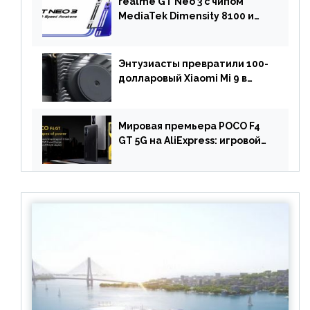
realme GT Neo 3 с чипом
MediaTek Dimensity 8100 и
быстрой зарядкой на 150 Вт
вышел за пределами Китая
Энтузиасты превратили 100-
долларовый Xiaomi Mi 9 в
геймерский смартфон с
батареей на 9900 мАч!
Мировая премьера POCO F4
GT 5G на AliExpress: игровой
смартфон с чипом
Snapdragon 8 Gen 1 по
акционной цене