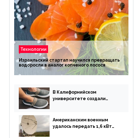
Технологии
Израильский стартап научился превращать
водоросли в аналог копченого лосося
В Калифорнийском
университете создали
полностью биоразлагаемую
обувь из водорослей
Американским военным
удалось передать 1,6 кВт
энергии по воздуху на один