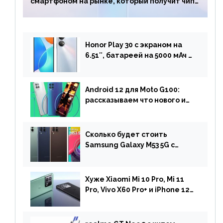
смартфоном на рынке, который получит чип
Snapdragon 7 Gen 1
Honor Play 30 с экраном на
6.51″, батареей на 5000 мАч и
двойной камерой готов к
анонсу
Android 12 для Moto G100:
рассказываем что нового и
когда ждать прошивку
Сколько будет стоить
Samsung Galaxy M53 5G с
чипом Dimensity 900 и
камерой на 108 МП в Европе
Хуже Xiaomi Mi 10 Pro, Mi 11
Pro, Vivo X60 Pro+ и iPhone 12
Pro: DxOMark
протестировали камеру
OnePlus 10 Pro