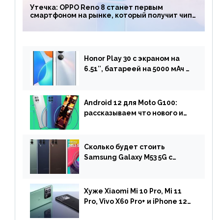
Утечка: OPPO Reno 8 станет первым
смартфоном на рынке, который получит чип
Snapdragon 7 Gen 1
Honor Play 30 с экраном на
6.51″, батареей на 5000 мАч и
двойной камерой готов к
анонсу
Android 12 для Moto G100:
рассказываем что нового и
когда ждать прошивку
Сколько будет стоить
Samsung Galaxy M53 5G с
чипом Dimensity 900 и
камерой на 108 МП в Европе
Хуже Xiaomi Mi 10 Pro, Mi 11
Pro, Vivo X60 Pro+ и iPhone 12
Pro: DxOMark