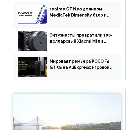
протестировали камеру
OnePlus 10 Pro
realme GT Neo 3 с чипом
MediaTek Dimensity 8100 и
быстрой зарядкой на 150 Вт
вышел за пределами Китая
Энтузиасты превратили 100-
долларовый Xiaomi Mi 9 в
геймерский смартфон с
батареей на 9900 мАч!
Мировая премьера POCO F4
GT 5G на AliExpress: игровой
смартфон с чипом
Snapdragon 8 Gen 1 по
акционной цене