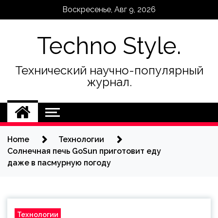
Skip
Воскресенье, Авг 9, 2026
to
content
Techno Style.
Технический научно-популярный
журнал.
Home
Технологии
Cолнечная печь GoSun приготовит еду
даже в пасмурную погоду
Технологии