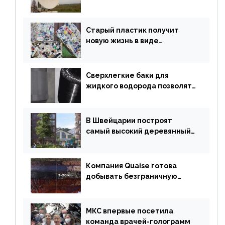
энергии по воздуху на один
километр
Старый пластик получит
новую жизнь в виде
«неразрушимых»
строительных кирпичей
Сверхлегкие баки для
жидкого водорода позволят
создавать суперлайнеры
В Швейцарии построят
самый высокий деревянный
небоскреб в мире
Компания Quaise готова
добывать безграничную
энергию из сверхглубоких
скважин
МКС впервые посетила
команда врачей-голограмм