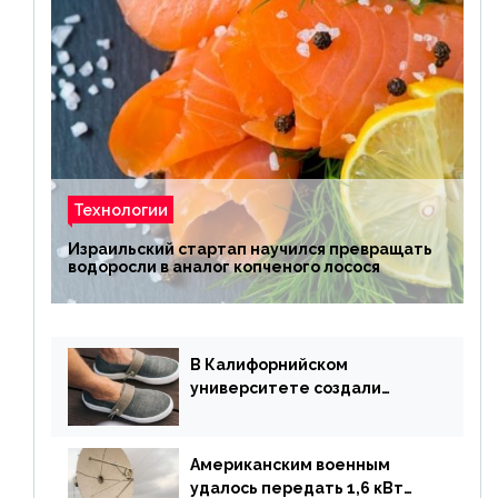
Технологии
Израильский стартап научился превращать
водоросли в аналог копченого лосося
В Калифорнийском
университете создали
полностью биоразлагаемую
обувь из водорослей
Американским военным
удалось передать 1,6 кВт