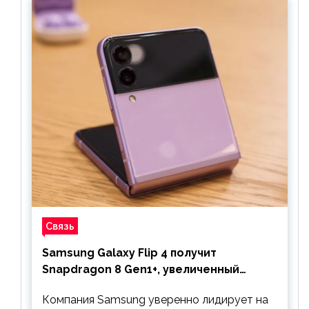
Связь
Samsung Galaxy Flip 4 получит
Snapdragon 8 Gen1+, увеличенный
аккумулятор и будет стоить дешевле
Компания Samsung уверенно лидирует на
предшественника