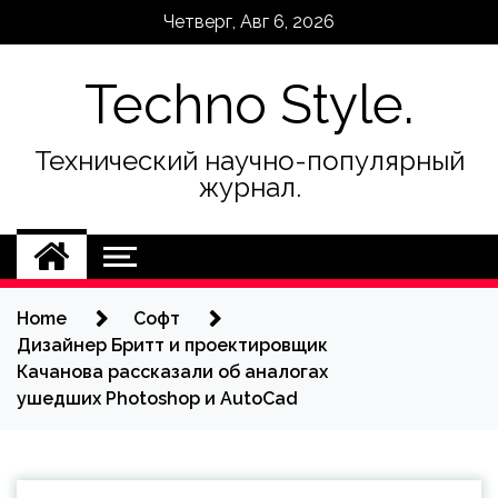
Skip
Четверг, Авг 6, 2026
to
content
Techno Style.
Технический научно-популярный
журнал.
Home
Софт
Дизайнер Бритт и проектировщик
Качанова рассказали об аналогах
ушедших Photoshop и AutoCad