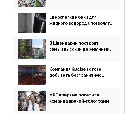
«неразрушимых»
строительных кирпичей
Сверхлегкие баки для
жидкого водорода позволят
создавать суперлайнеры
В Швейцарии построят
самый высокий деревянный
небоскреб в мире
Компания Quaise готова
добывать безграничную
энергию из сверхглубоких
скважин
МКС впервые посетила
команда врачей-голограмм