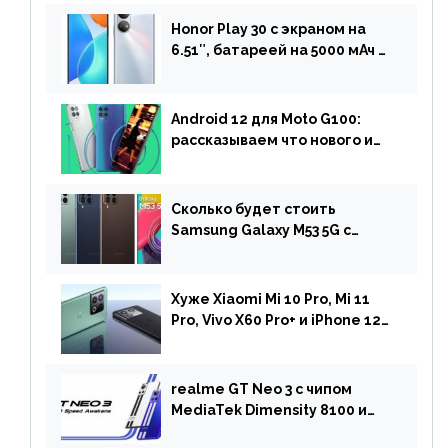
Honor Play 30 с экраном на
6.51″, батареей на 5000 мАч и
двойной камерой готов к
анонсу
Android 12 для Moto G100:
рассказываем что нового и
когда ждать прошивку
Сколько будет стоить
Samsung Galaxy M53 5G с
чипом Dimensity 900 и
камерой на 108 МП в Европе
Хуже Xiaomi Mi 10 Pro, Mi 11
Pro, Vivo X60 Pro+ и iPhone 12
Pro: DxOMark
протестировали камеру
OnePlus 10 Pro
realme GT Neo 3 с чипом
MediaTek Dimensity 8100 и
быстрой зарядкой на 150 Вт