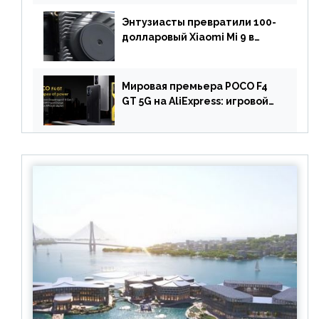
вышел за пределами Китая
Энтузиасты превратили 100-
долларовый Xiaomi Mi 9 в
геймерский смартфон с
батареей на 9900 мАч!
Мировая премьера POCO F4
GT 5G на AliExpress: игровой
смартфон с чипом
Snapdragon 8 Gen 1 по
акционной цене