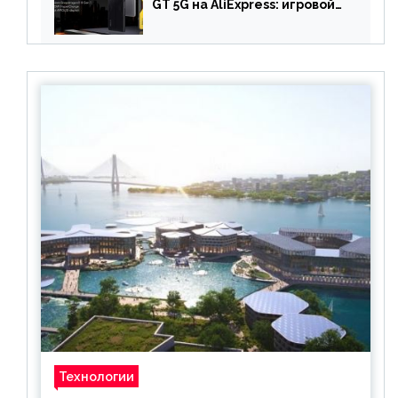
GT 5G на AliExpress: игровой
смартфон с чипом
Snapdragon 8 Gen 1 по
акционной цене
Технологии