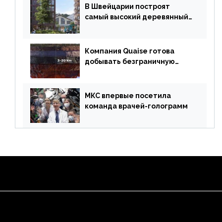
В Швейцарии построят
самый высокий деревянный
небоскреб в мире
Компания Quaise готова
добывать безграничную
энергию из сверхглубоких
скважин
МКС впервые посетила
команда врачей-голограмм