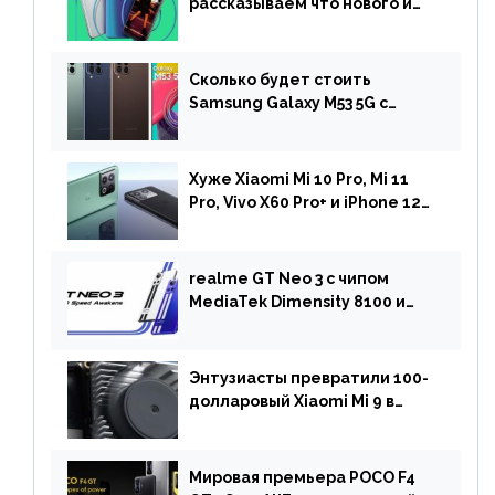
рассказываем что нового и
когда ждать прошивку
Сколько будет стоить
Samsung Galaxy M53 5G с
чипом Dimensity 900 и
камерой на 108 МП в Европе
Хуже Xiaomi Mi 10 Pro, Mi 11
Pro, Vivo X60 Pro+ и iPhone 12
Pro: DxOMark
протестировали камеру
OnePlus 10 Pro
realme GT Neo 3 с чипом
MediaTek Dimensity 8100 и
быстрой зарядкой на 150 Вт
вышел за пределами Китая
Энтузиасты превратили 100-
долларовый Xiaomi Mi 9 в
геймерский смартфон с
батареей на 9900 мАч!
Мировая премьера POCO F4