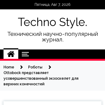
Skip
Пятница, Авг 7, 2026
to
content
Techno Style.
Технический научно-популярный
журнал.
Home
Роботы
Ottobock представляет
усовершенствованный экзоскелет для
верхних конечностей