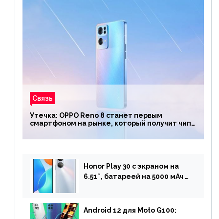
Связь
Утечка: OPPO Reno 8 станет первым
смартфоном на рынке, который получит чип
Snapdragon 7 Gen 1
Honor Play 30 с экраном на
6.51″, батареей на 5000 мАч и
двойной камерой готов к
анонсу
Android 12 для Moto G100: