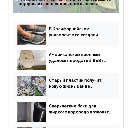
водоросли в аналог копченого лосося
В Калифорнийском
университете создали
полностью биоразлагаемую
обувь из водорослей
Американским военным
удалось передать 1,6 кВт
энергии по воздуху на один
километр
Старый пластик получит
новую жизнь в виде
«неразрушимых»
строительных кирпичей
Сверхлегкие баки для
жидкого водорода позволят
создавать суперлайнеры