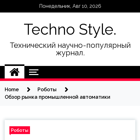
Skip
Понедельник, Авг 10, 2026
to
content
Techno Style.
Технический научно-популярный
журнал.
Home
Роботы
Обзор рынка промышленной автоматики
Роботы