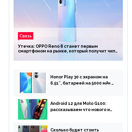
Связь
Утечка: OPPO Reno 8 станет первым
смартфоном на рынке, который получит чип
Snapdragon 7 Gen 1
Honor Play 30 с экраном на
6.51″, батареей на 5000 мАч и
двойной камерой готов к
анонсу
Android 12 для Moto G100:
рассказываем что нового и
когда ждать прошивку
Сколько будет стоить