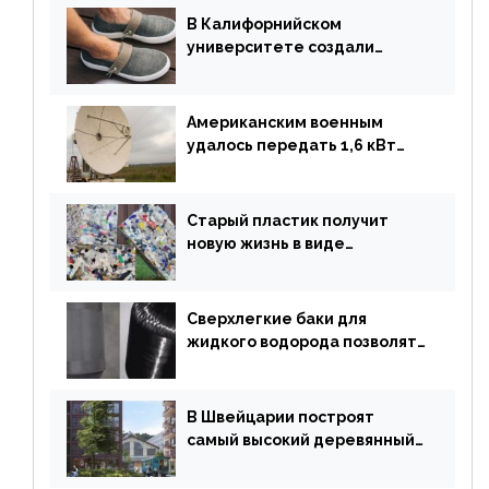
В Калифорнийском
университете создали
полностью биоразлагаемую
обувь из водорослей
Американским военным
удалось передать 1,6 кВт
энергии по воздуху на один
километр
Старый пластик получит
новую жизнь в виде
«неразрушимых»
строительных кирпичей
Сверхлегкие баки для
жидкого водорода позволят
создавать суперлайнеры
В Швейцарии построят
самый высокий деревянный
небоскреб в мире