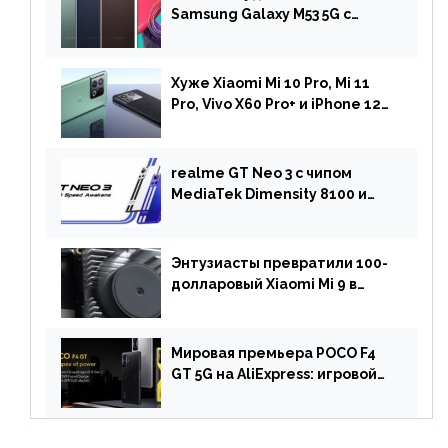
Samsung Galaxy M53 5G с
чипом Dimensity 900 и
камерой на 108 МП в Европе
Хуже Xiaomi Mi 10 Pro, Mi 11
Pro, Vivo X60 Pro+ и iPhone 12
Pro: DxOMark
протестировали камеру
OnePlus 10 Pro
realme GT Neo 3 с чипом
MediaTek Dimensity 8100 и
быстрой зарядкой на 150 Вт
вышел за пределами Китая
Энтузиасты превратили 100-
долларовый Xiaomi Mi 9 в
геймерский смартфон с
батареей на 9900 мАч!
Мировая премьера POCO F4
GT 5G на AliExpress: игровой
смартфон с чипом
Snapdragon 8 Gen 1 по
акционной цене