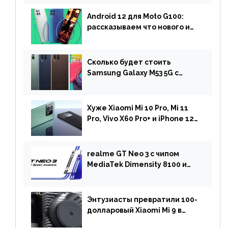
анонсу
Android 12 для Moto G100:
рассказываем что нового и
когда ждать прошивку
Сколько будет стоить
Samsung Galaxy M53 5G с
чипом Dimensity 900 и
камерой на 108 МП в Европе
Хуже Xiaomi Mi 10 Pro, Mi 11
Pro, Vivo X60 Pro+ и iPhone 12
Pro: DxOMark
протестировали камеру
OnePlus 10 Pro
realme GT Neo 3 с чипом
MediaTek Dimensity 8100 и
быстрой зарядкой на 150 Вт
вышел за пределами Китая
Энтузиасты превратили 100-
долларовый Xiaomi Mi 9 в
геймерский смартфон с