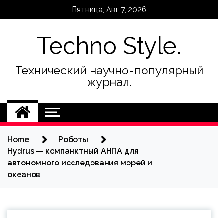
Skip
Пятница, Авг 7, 2026
to
content
Techno Style.
Технический научно-популярный
журнал.
Home
Роботы
Hydrus — компанктный АНПА для
автономного исследования морей и
океанов