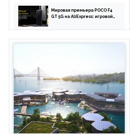
батареей на 9900 мАч!
Мировая премьера POCO F4
GT 5G на AliExpress: игровой
смартфон с чипом
Snapdragon 8 Gen 1 по
акционной цене