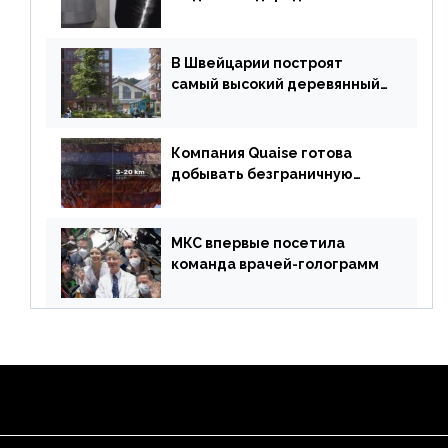
создавать суперлайнеры
В Швейцарии построят
самый высокий деревянный
небоскреб в мире
Компания Quaise готова
добывать безграничную
энергию из сверхглубоких
скважин
МКС впервые посетила
команда врачей-голограмм