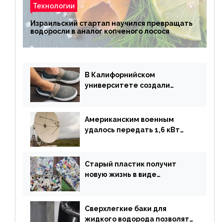
Технологии
Израильский стартап научился превращать
водоросли в аналог копченого лосося
В Калифорнийском
университете создали
полностью биоразлагаемую
обувь из водорослей
Американским военным
удалось передать 1,6 кВт
энергии по воздуху на один
километр
Старый пластик получит
новую жизнь в виде
«неразрушимых»
строительных кирпичей
Сверхлегкие баки для
жидкого водорода позволят