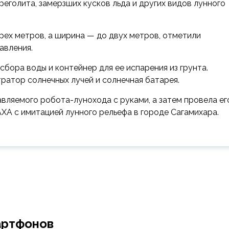
еголита, замерзших кусков льда и других видов лунного
ырех метров, а ширина — до двух метров, отметили
авления.
бора воды и контейнер для ее испарения из грунта.
тратор солнечных лучей и солнечная батарея.
авляемого робота-лунохода с руками, а затем провела ег
AXA с имитацией лунного рельефа в городе Сагамихара.
артфонов