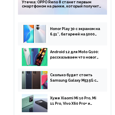
Утечка: OPPO Reno 8 станет первым
смартфоном на рынке, который получит
чип Snapdragon 7 Gen 1
Honor Play 30 с экраном на
6.51″, батареей на 5000
мАч и двойной камерой
готов к анонсу
Android 12 для Moto G100:
рассказываем что нового
и когда ждать прошивку
Сколько будет стоить
Samsung Galaxy M53 5G с
чипом Dimensity 900 и
камерой на 108 МП в
Европе
Хуже Xiaomi Mi 10 Pro, Mi
11 Pro, Vivo X60 Pro+ и
iPhone 12 Pro: DxOMark
протестировали камеру