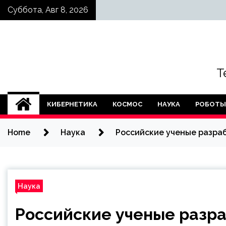
Skip
Суббота, Авг 8, 2026
to
content
Т
КИБЕРНЕТИКА
КОСМОС
НАУКА
РОБОТЫ
Home
Наука
Российские ученые разраб
Наука
Российские ученые разра