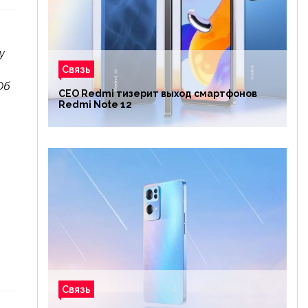
y
Связь
Об
CEO Redmi тизерит выход смартфонов
Redmi Note 12
Связь