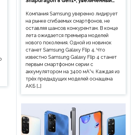
Snapdragon 8 Gen1+, увеличенный
аккумулятор и будет стоить
Компания Samsung уверенно лидирует
дешевле предшественника
на рынке сгибаемых смартфонов, не
оставляя шансов конкурентам. В конце
лета ожидается премьера моделей
нового поколения. Одной из новинок
станет Samsung Galaxy Flip 4. Что
известно Samsung Galaxy Flip 4 станет
о
первым смартфоном серии с
аккумулятором на 3400 мА*ч. Каждая из
трёх предыдущих моделей оснащена
АКБ […]