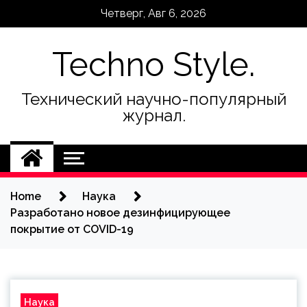
Skip
Четверг, Авг 6, 2026
to
content
Techno Style.
Технический научно-популярный
журнал.
Home
Наука
Разработано новое дезинфицирующее
покрытие от COVID-19
Наука