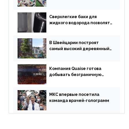
«неразрушимых»
строительных кирпичей
Сверхлегкие баки для
жидкого водорода позволят
создавать суперлайнеры
В Швейцарии построят
самый высокий деревянный
небоскреб в мире
Компания Quaise готова
добывать безграничную
энергию из сверхглубоких
скважин
МКС впервые посетила
команда врачей-голограмм