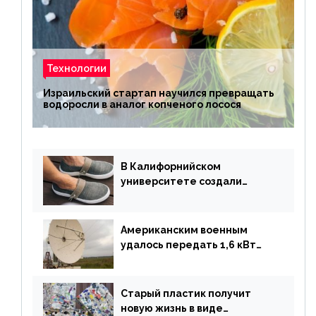
Технологии
Израильский стартап научился превращать
водоросли в аналог копченого лосося
В Калифорнийском
университете создали
полностью биоразлагаемую
обувь из водорослей
Американским военным
удалось передать 1,6 кВт
энергии по воздуху на один
километр
Старый пластик получит
новую жизнь в виде