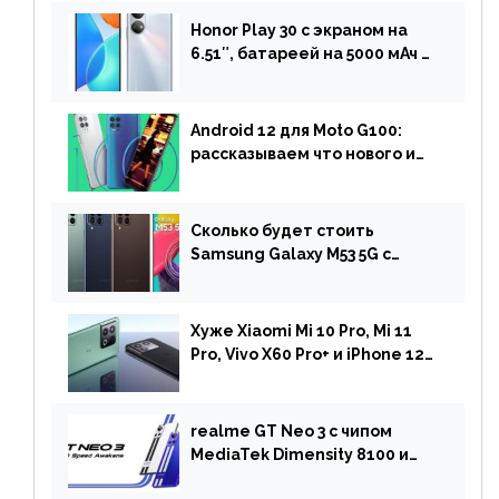
Honor Play 30 с экраном на
6.51″, батареей на 5000 мАч и
двойной камерой готов к
анонсу
Android 12 для Moto G100:
рассказываем что нового и
когда ждать прошивку
Сколько будет стоить
Samsung Galaxy M53 5G с
чипом Dimensity 900 и
камерой на 108 МП в Европе
Хуже Xiaomi Mi 10 Pro, Mi 11
Pro, Vivo X60 Pro+ и iPhone 12
Pro: DxOMark
протестировали камеру
OnePlus 10 Pro
realme GT Neo 3 с чипом
MediaTek Dimensity 8100 и
быстрой зарядкой на 150 Вт