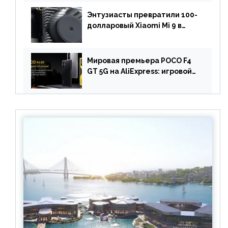
вышел за пределами Китая
Энтузиасты превратили 100-
долларовый Xiaomi Mi 9 в
геймерский смартфон с
батареей на 9900 мАч!
Мировая премьера POCO F4
GT 5G на AliExpress: игровой
смартфон с чипом
Snapdragon 8 Gen 1 по
акционной цене