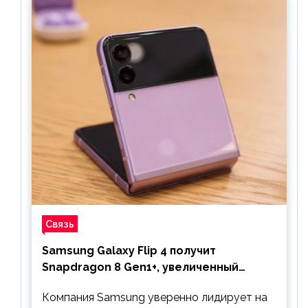
Связь
Samsung Galaxy Flip 4 получит
Snapdragon 8 Gen1+, увеличенный
аккумулятор и будет стоить дешевле
Компания Samsung уверенно лидирует на
предшественника