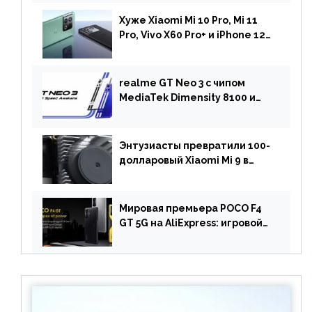
камерой на 108 МП в Европе
Хуже Xiaomi Mi 10 Pro, Mi 11
Pro, Vivo X60 Pro+ и iPhone 12
Pro: DxOMark
протестировали камеру
OnePlus 10 Pro
realme GT Neo 3 с чипом
MediaTek Dimensity 8100 и
быстрой зарядкой на 150 Вт
вышел за пределами Китая
Энтузиасты превратили 100-
долларовый Xiaomi Mi 9 в
геймерский смартфон с
батареей на 9900 мАч!
Мировая премьера POCO F4
GT 5G на AliExpress: игровой
смартфон с чипом
Snapdragon 8 Gen 1 по
акционной цене