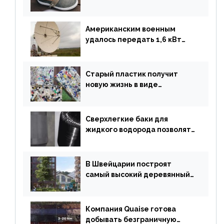
полностью биоразлагаемую
обувь из водорослей
Американским военным
удалось передать 1,6 кВт
энергии по воздуху на один
километр
Старый пластик получит
новую жизнь в виде
«неразрушимых»
строительных кирпичей
Сверхлегкие баки для
жидкого водорода позволят
создавать суперлайнеры
В Швейцарии построят
самый высокий деревянный
небоскреб в мире
Компания Quaise готова
добывать безграничную