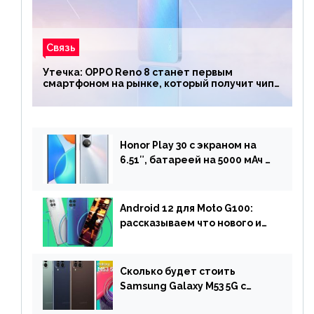
Связь
Утечка: OPPO Reno 8 станет первым
смартфоном на рынке, который получит чип
Snapdragon 7 Gen 1
Honor Play 30 с экраном на
6.51″, батареей на 5000 мАч и
двойной камерой готов к
анонсу
Android 12 для Moto G100:
рассказываем что нового и
когда ждать прошивку
Сколько будет стоить
Samsung Galaxy M53 5G с
чипом Dimensity 900 и