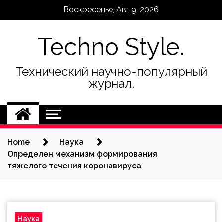
Skip
Воскресенье, Авг 9, 2026
to
content
Techno Style.
Технический научно-популярный
журнал.
Home
Наука
Определен механизм формирования
тяжелого течения коронавируса
Наука