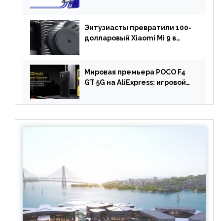
быстрой зарядкой на 150 Вт
вышел за пределами Китая
Энтузиасты превратили 100-
долларовый Xiaomi Mi 9 в
геймерский смартфон с
батареей на 9900 мАч!
Мировая премьера POCO F4
GT 5G на AliExpress: игровой
смартфон с чипом
Snapdragon 8 Gen 1 по
акционной цене