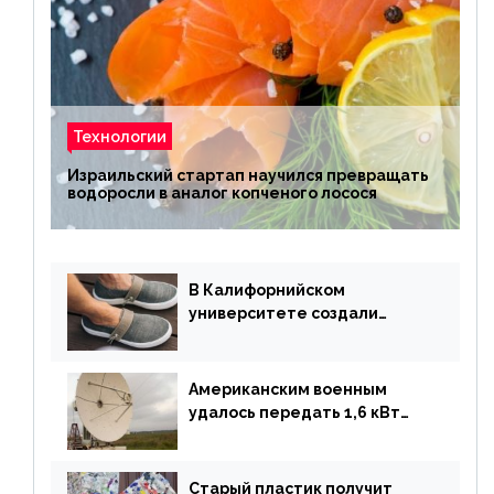
Технологии
Израильский стартап научился превращать
водоросли в аналог копченого лосося
В Калифорнийском
университете создали
полностью биоразлагаемую
обувь из водорослей
Американским военным
удалось передать 1,6 кВт
энергии по воздуху на один
километр
Старый пластик получит