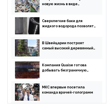
новую жизнь в виде
«неразрушимых»
строительных кирпичей
Сверхлегкие баки для
жидкого водорода позволят
создавать суперлайнеры
В Швейцарии построят
самый высокий деревянный
небоскреб в мире
Компания Quaise готова
добывать безграничную
энергию из сверхглубоких
скважин
МКС впервые посетила
команда врачей-голограмм