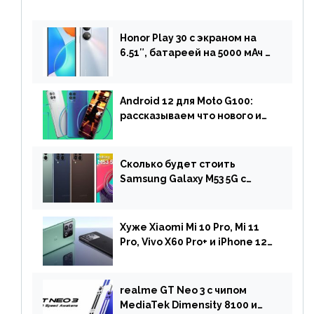
Honor Play 30 с экраном на
6.51″, батареей на 5000 мАч и
двойной камерой готов к
анонсу
Android 12 для Moto G100:
рассказываем что нового и
когда ждать прошивку
Сколько будет стоить
Samsung Galaxy M53 5G с
чипом Dimensity 900 и
камерой на 108 МП в Европе
Хуже Xiaomi Mi 10 Pro, Mi 11
Pro, Vivo X60 Pro+ и iPhone 12
Pro: DxOMark
протестировали камеру
OnePlus 10 Pro
realme GT Neo 3 с чипом
MediaTek Dimensity 8100 и