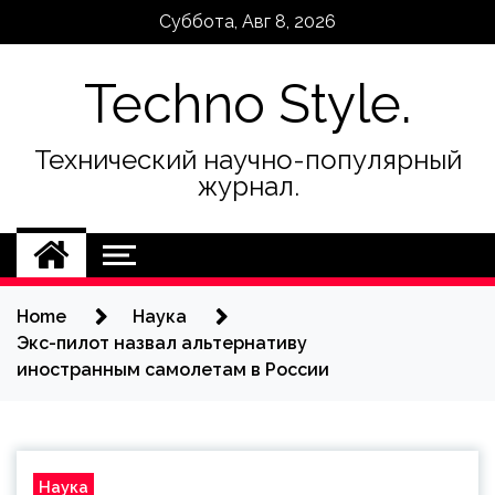
Skip
Суббота, Авг 8, 2026
to
content
Techno Style.
Технический научно-популярный
журнал.
Home
Наука
Экс-пилот назвал альтернативу
иностранным самолетам в России
Наука