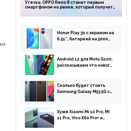
Утечка: OPPO Reno 8 станет первым
смартфоном на рынке, который получит
чип Snapdragon 7 Gen 1
Honor Play 30 с экраном на
6.51″, батареей на 5000
них
мАч и двойной камерой
готов к анонсу
Android 12 для Moto G100:
рассказываем что нового
и когда ждать прошивку
Сколько будет стоить
Samsung Galaxy M53 5G с
чипом Dimensity 900 и
камерой на 108 МП в
Европе
Хуже Xiaomi Mi 10 Pro, Mi
11 Pro, Vivo X60 Pro+ и
iPhone 12 Pro: DxOMark
протестировали камеру