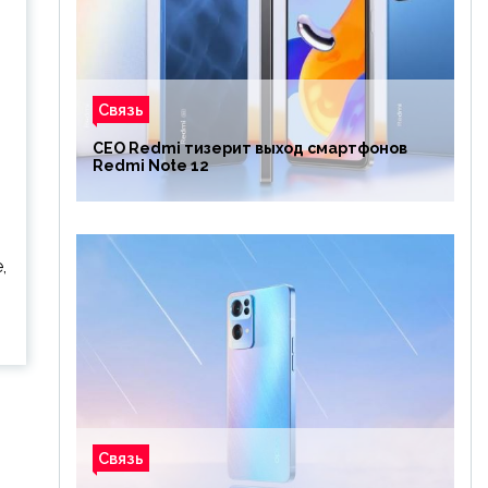
Связь
CEO Redmi тизерит выход смартфонов
Redmi Note 12
,
Связь