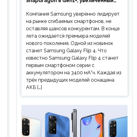
Snapdragon 8 Gen1+, увеличенный
аккумулятор и будет стоить
Компания Samsung уверенно лидирует
дешевле предшественника
на рынке сгибаемых смартфонов, не
оставляя шансов конкурентам. В конце
лета ожидается премьера моделей
нового поколения. Одной из новинок
станет Samsung Galaxy Flip 4. Что
известно Samsung Galaxy Flip 4 станет
первым смартфоном серии с
аккумулятором на 3400 мА*ч. Каждая из
трёх предыдущих моделей оснащена
АКБ […]