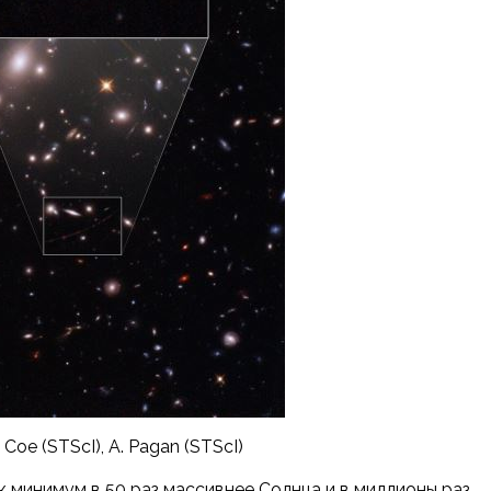
 Coe (STScI), A. Pagan (STScI)
к минимум в 50 раз массивнее Солнца и в миллионы раз