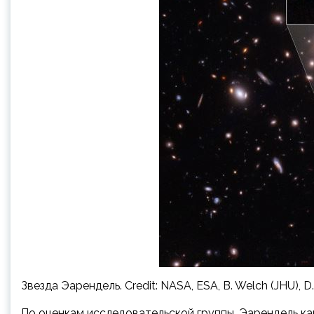
Звезда Эарендель. Credit: NASA, ESA, B. Welch (JHU), D.
По оценкам исследовательской группы, Эарендель ка