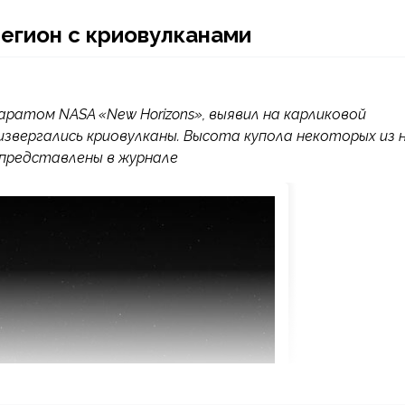
егион с криовулканами
аратом NASA «New Horizons», выявил на карликовой
звергались криовулканы. Высота купола некоторых из 
представлены в журнале