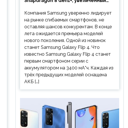
Snapdragon 8 Gen1+, увеличенный
аккумулятор и будет стоить
Компания Samsung уверенно лидирует
дешевле предшественника
на рынке сгибаемых смартфонов, не
оставляя шансов конкурентам. В конце
лета ожидается премьера моделей
нового поколения. Одной из новинок
станет Samsung Galaxy Flip 4. Что
известно Samsung Galaxy Flip 4 станет
первым смартфоном серии с
аккумулятором на 3400 мА*ч. Каждая из
трёх предыдущих моделей оснащена
АКБ […]