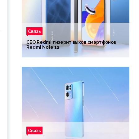
.
Связь
CEO Redmi тизерит выход смартфонов
Redmi Note 12
Связь