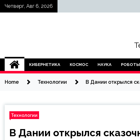
Skip
Четверг, Авг 6, 2026
to
content
Т
КИБЕРНЕТИКА
КОСМОС
НАУКА
РОБОТЫ
Home
Технологии
В Дании открылся ск
Технологии
В Дании открылся сказоч