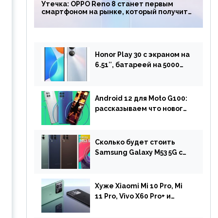
Утечка: OPPO Reno 8 станет первым
смартфоном на рынке, который получит
чип Snapdragon 7 Gen 1
Honor Play 30 с экраном на
6.51″, батареей на 5000
мАч и двойной камерой
готов к анонсу
Android 12 для Moto G100:
рассказываем что нового
и когда ждать прошивку
Сколько будет стоить
Samsung Galaxy M53 5G с
чипом Dimensity 900 и
камерой на 108 МП в
Европе
Хуже Xiaomi Mi 10 Pro, Mi
11 Pro, Vivo X60 Pro+ и
iPhone 12 Pro: DxOMark
протестировали камеру