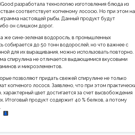
iiGood разработала технологию изготовления блюда из
йствам соответствует копченому лососю. Но при этом на
ллиграмма настоящей рыбы. Данный
продукт будут
либо он слишком дорог.
на же сине-зеленая водоросль, в промышленных
сь собирается до 50 тонн водорослей, но что важнее с
нной для их выращивания, можно использовать повторно.
сама спирулина не отличается выдающимися вкусовыми
таминов и микроэлементов.
оторые позволяют придать свежей спирулине не только
мат копченого лосося. Заявлено, что при этом практическ
, характерный цвет достигается за счет высвобождения
ях. Итоговый продукт содержит 40 % белков, а потому
.