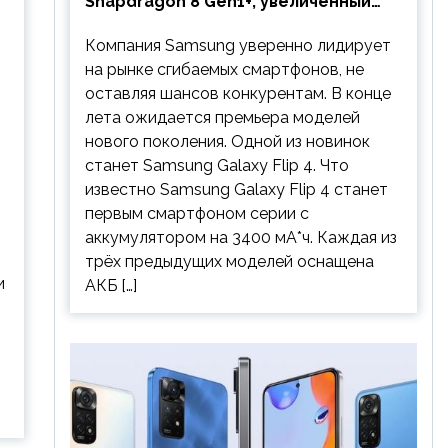
Snapdragon 8 Gen1+, увеличенный
аккумулятор и будет стоить
Компания Samsung уверенно лидирует
дешевле предшественника
на рынке сгибаемых смартфонов, не
оставляя шансов конкурентам. В конце
лета ожидается премьера моделей
нового поколения. Одной из новинок
станет Samsung Galaxy Flip 4. Что
известно Samsung Galaxy Flip 4 станет
первым смартфоном серии с
аккумулятором на 3400 мА*ч. Каждая из
трёх предыдущих моделей оснащена
и
АКБ […]