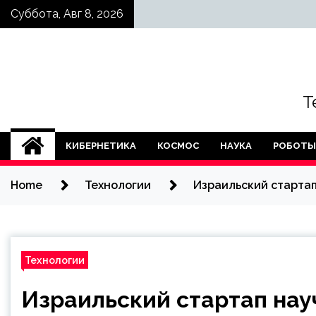
Skip
Суббота, Авг 8, 2026
to
content
Т
КИБЕРНЕТИКА
КОСМОС
НАУКА
РОБОТЫ
Home
Технологии
Израильский стартап
Технологии
Израильский стартап на