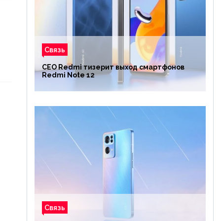
Связь
CEO Redmi тизерит выход смартфонов
Redmi Note 12
Связь