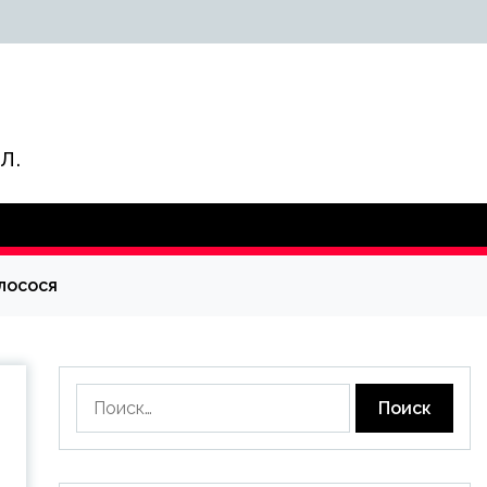
л.
лосося
Найти: