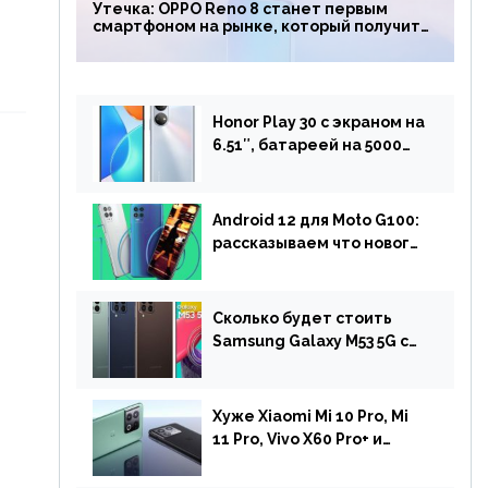
Утечка: OPPO Reno 8 станет первым
смартфоном на рынке, который получит
чип Snapdragon 7 Gen 1
Honor Play 30 с экраном на
6.51″, батареей на 5000
мАч и двойной камерой
готов к анонсу
Android 12 для Moto G100:
рассказываем что нового
и когда ждать прошивку
Сколько будет стоить
Samsung Galaxy M53 5G с
чипом Dimensity 900 и
камерой на 108 МП в
Европе
Хуже Xiaomi Mi 10 Pro, Mi
11 Pro, Vivo X60 Pro+ и
iPhone 12 Pro: DxOMark
протестировали камеру