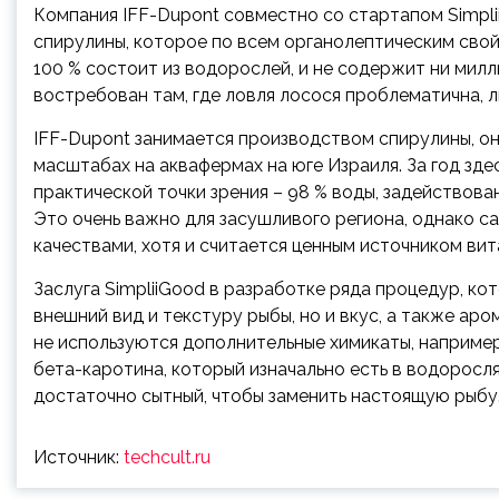
Компания IFF-Dupont совместно со стартапом Simpl
спирулины, которое по всем органолептическим сво
100 % состоит из водорослей, и не содержит ни ми
востребован там, где ловля лосося проблематична, 
IFF-Dupont занимается производством спирулины, о
масштабах на аквафермах на юге Израиля. За год зде
практической точки зрения – 98 % воды, задействова
Это очень важно для засушливого региона, однако 
качествами, хотя и считается ценным источником ви
Заслуга SimpliiGood в разработке ряда процедур, к
внешний вид и текстуру рыбы, но и вкус, а также аро
не используются дополнительные химикаты, например
бета-каротина, который изначально есть в водоросл
достаточно сытный, чтобы заменить настоящую рыбу
Источник:
techcult.ru