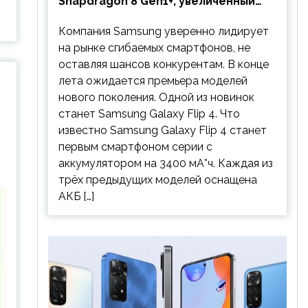
Snapdragon 8 Gen1+, увеличенный
аккумулятор и будет стоить
Компания Samsung уверенно лидирует
дешевле предшественника
на рынке сгибаемых смартфонов, не
оставляя шансов конкурентам. В конце
лета ожидается премьера моделей
нового поколения. Одной из новинок
станет Samsung Galaxy Flip 4. Что
известно Samsung Galaxy Flip 4 станет
первым смартфоном серии с
аккумулятором на 3400 мА*ч. Каждая из
трёх предыдущих моделей оснащена
АКБ […]