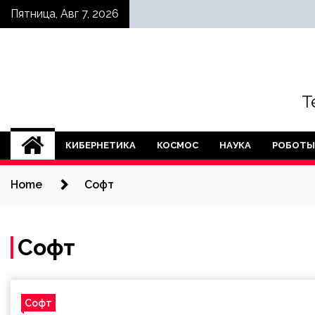
Skip
Пятница, Авг 7, 2026
to
content
Т
КИБЕРНЕТИКА
КОСМОС
НАУКА
РОБОТЫ
Home
Софт
Софт
Софт