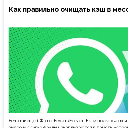
Как правильно очищать кэш в ме
Ferra.ruиещё 1 Фото: Ferra.ruFerra.ru Если пользоват
видео и другие файлы накапливаются в памяти устрой