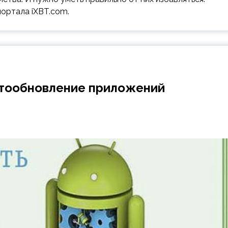
ортала iXBT.com.
втообновление приложений