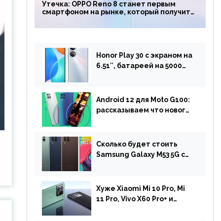
Утечка: OPPO Reno 8 станет первым
смартфоном на рынке, который получит
чип Snapdragon 7 Gen 1
Honor Play 30 с экраном на
6.51″, батареей на 5000
мАч и двойной камерой
готов к анонсу
Android 12 для Moto G100:
рассказываем что нового
и когда ждать прошивку
Сколько будет стоить
Samsung Galaxy M53 5G с
чипом Dimensity 900 и
камерой на 108 МП в
Европе
Хуже Xiaomi Mi 10 Pro, Mi
11 Pro, Vivo X60 Pro+ и
iPhone 12 Pro: DxOMark
протестировали камеру