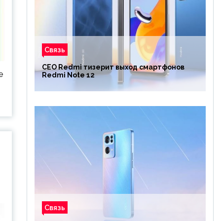
Связь
CEO Redmi тизерит выход смартфонов
e
Redmi Note 12
Связь