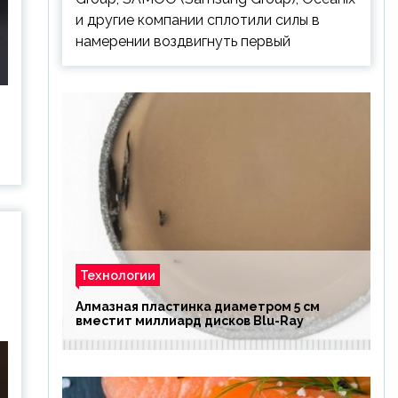
и другие компании сплотили силы в
намерении воздвигнуть первый
Технологии
Алмазная пластинка диаметром 5 см
вместит миллиард дисков Blu-Ray