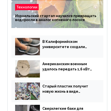
Технологии
Израильский стартап научился превращать
водоросли в аналог копченого лосося
В Калифорнийском
университете создали
полностью биоразлагаемую
обувь из водорослей
Американским военным
удалось передать 1,6 кВт
энергии по воздуху на один
километр
Старый пластик получит
новую жизнь в виде
«неразрушимых»
строительных кирпичей
Сверхлегкие баки для