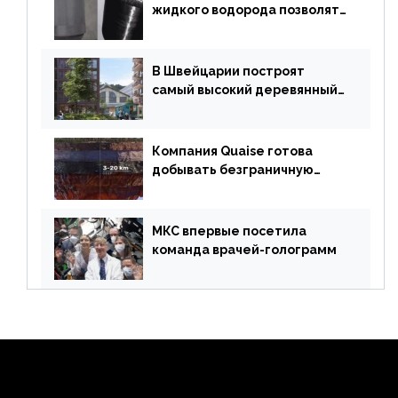
жидкого водорода позволят
создавать суперлайнеры
В Швейцарии построят
самый высокий деревянный
небоскреб в мире
Компания Quaise готова
добывать безграничную
энергию из сверхглубоких
скважин
МКС впервые посетила
команда врачей-голограмм