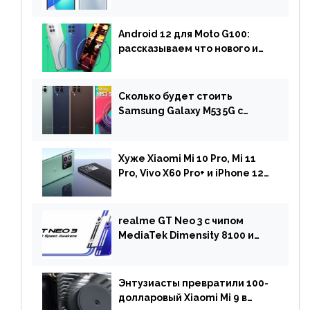
двойной камерой готов к
анонсу
Android 12 для Moto G100:
рассказываем что нового и
когда ждать прошивку
Сколько будет стоить
Samsung Galaxy M53 5G с
чипом Dimensity 900 и
камерой на 108 МП в Европе
Хуже Xiaomi Mi 10 Pro, Mi 11
Pro, Vivo X60 Pro+ и iPhone 12
Pro: DxOMark
протестировали камеру
OnePlus 10 Pro
realme GT Neo 3 с чипом
MediaTek Dimensity 8100 и
быстрой зарядкой на 150 Вт
вышел за пределами Китая
Энтузиасты превратили 100-
долларовый Xiaomi Mi 9 в