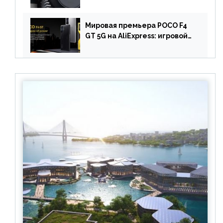
геймерский смартфон с
батареей на 9900 мАч!
Мировая премьера POCO F4
GT 5G на AliExpress: игровой
смартфон с чипом
Snapdragon 8 Gen 1 по
акционной цене