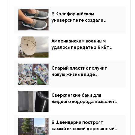
В Калифорнийском
университете создали
полностью биоразлагаемую
обувь из водорослей
Американским военным
удалось передать 1,6 кВт
энергии по воздуху на один
километр
Старый пластик получит
новую жизнь в виде
«неразрушимых»
строительных кирпичей
Сверхлегкие баки для
жидкого водорода позволят
создавать суперлайнеры
В Швейцарии построят
самый высокий деревянный