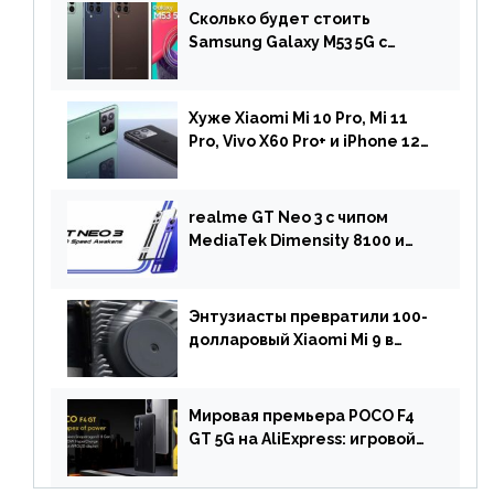
Сколько будет стоить
Samsung Galaxy M53 5G с
чипом Dimensity 900 и
камерой на 108 МП в Европе
Хуже Xiaomi Mi 10 Pro, Mi 11
Pro, Vivo X60 Pro+ и iPhone 12
Pro: DxOMark
протестировали камеру
OnePlus 10 Pro
realme GT Neo 3 с чипом
MediaTek Dimensity 8100 и
быстрой зарядкой на 150 Вт
вышел за пределами Китая
Энтузиасты превратили 100-
долларовый Xiaomi Mi 9 в
геймерский смартфон с
батареей на 9900 мАч!
Мировая премьера POCO F4
GT 5G на AliExpress: игровой
смартфон с чипом
Snapdragon 8 Gen 1 по