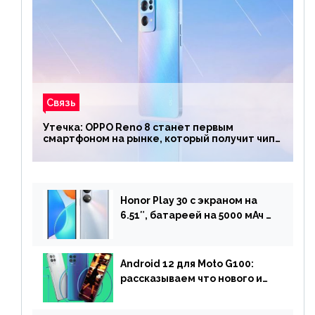
Связь
Утечка: OPPO Reno 8 станет первым
смартфоном на рынке, который получит чип
Snapdragon 7 Gen 1
Honor Play 30 с экраном на
6.51″, батареей на 5000 мАч и
двойной камерой готов к
анонсу
Android 12 для Moto G100:
рассказываем что нового и
когда ждать прошивку