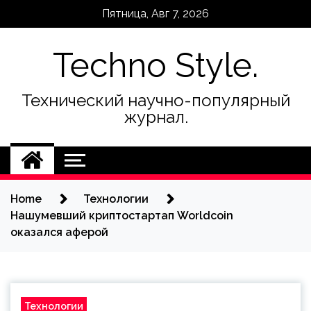
Skip
Пятница, Авг 7, 2026
to
content
Techno Style.
Технический научно-популярный
журнал.
Home
Технологии
Нашумевший криптостартап Worldcoin
оказался аферой
Технологии