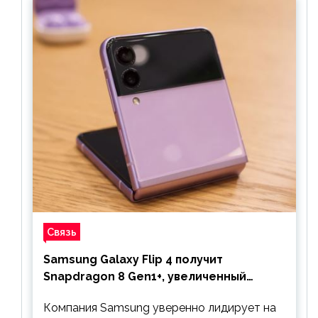
Связь
Samsung Galaxy Flip 4 получит
Snapdragon 8 Gen1+, увеличенный
аккумулятор и будет стоить дешевле
Компания Samsung уверенно лидирует на
предшественника