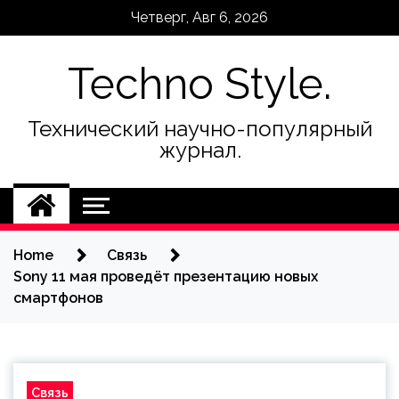
Skip
Четверг, Авг 6, 2026
to
content
Techno Style.
Технический научно-популярный
журнал.
Home
Связь
Sony 11 мая проведёт презентацию новых
смартфонов
Связь