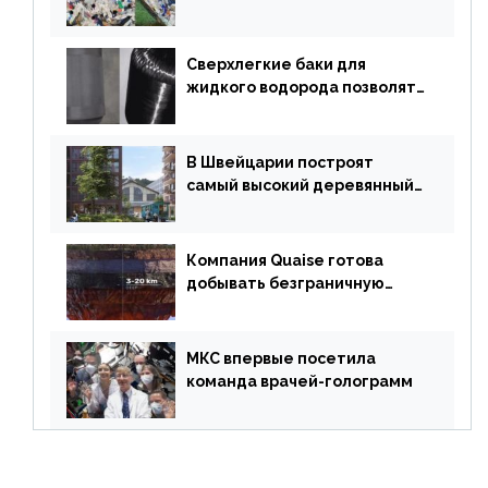
«неразрушимых»
строительных кирпичей
Сверхлегкие баки для
жидкого водорода позволят
создавать суперлайнеры
В Швейцарии построят
самый высокий деревянный
небоскреб в мире
Компания Quaise готова
добывать безграничную
энергию из сверхглубоких
скважин
МКС впервые посетила
команда врачей-голограмм