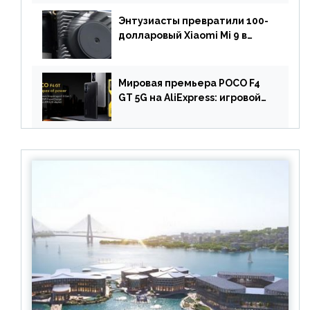
вышел за пределами Китая
Энтузиасты превратили 100-
долларовый Xiaomi Mi 9 в
геймерский смартфон с
батареей на 9900 мАч!
Мировая премьера POCO F4
GT 5G на AliExpress: игровой
смартфон с чипом
Snapdragon 8 Gen 1 по
акционной цене