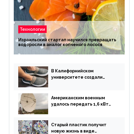
Технологии
Израильский стартап научился превращать
водоросли в аналог копченого лосося
В Калифорнийском
университете создали
полностью биоразлагаемую
обувь из водорослей
Американским военным
удалось передать 1,6 кВт
энергии по воздуху на один
километр
Старый пластик получит
новую жизнь в виде