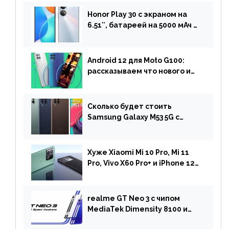
Honor Play 30 с экраном на
6.51″, батареей на 5000 мАч и
двойной камерой готов к
анонсу
Android 12 для Moto G100:
рассказываем что нового и
когда ждать прошивку
Сколько будет стоить
Samsung Galaxy M53 5G с
чипом Dimensity 900 и
камерой на 108 МП в Европе
Хуже Xiaomi Mi 10 Pro, Mi 11
Pro, Vivo X60 Pro+ и iPhone 12
Pro: DxOMark
протестировали камеру
OnePlus 10 Pro
realme GT Neo 3 с чипом
MediaTek Dimensity 8100 и
быстрой зарядкой на 150 Вт