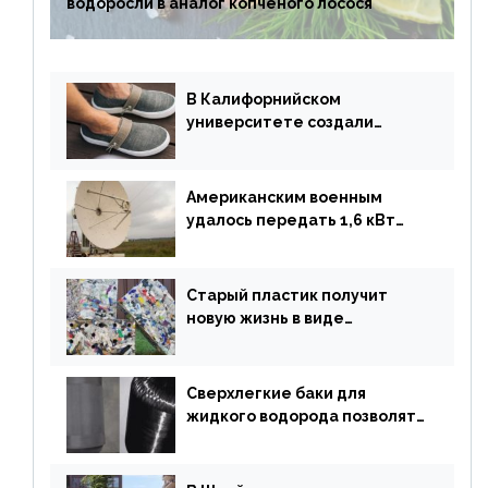
водоросли в аналог копченого лосося
В Калифорнийском
университете создали
полностью биоразлагаемую
обувь из водорослей
Американским военным
удалось передать 1,6 кВт
энергии по воздуху на один
километр
Старый пластик получит
новую жизнь в виде
«неразрушимых»
строительных кирпичей
Сверхлегкие баки для
жидкого водорода позволят
создавать суперлайнеры