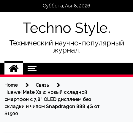
Skip
Суббота, Авг 8, 2026
to
content
Techno Style.
Технический научно-популярный
журнал.
Home
Связь
Huawei Mate Xs 2: новый складной
смартфон с 7,8″ OLED дисплеем без
складки и чипом Snapdragon 888 4G от
$1500