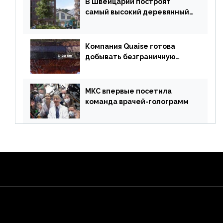
В Швейцарии построят
самый высокий деревянный
небоскреб в мире
Компания Quaise готова
добывать безграничную
энергию из сверхглубоких
скважин
МКС впервые посетила
команда врачей-голограмм