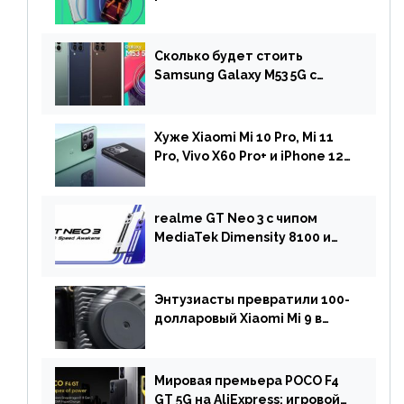
когда ждать прошивку
Сколько будет стоить
Samsung Galaxy M53 5G с
чипом Dimensity 900 и
камерой на 108 МП в Европе
Хуже Xiaomi Mi 10 Pro, Mi 11
Pro, Vivo X60 Pro+ и iPhone 12
Pro: DxOMark
протестировали камеру
OnePlus 10 Pro
realme GT Neo 3 с чипом
MediaTek Dimensity 8100 и
быстрой зарядкой на 150 Вт
вышел за пределами Китая
Энтузиасты превратили 100-
долларовый Xiaomi Mi 9 в
геймерский смартфон с
батареей на 9900 мАч!
Мировая премьера POCO F4
GT 5G на AliExpress: игровой