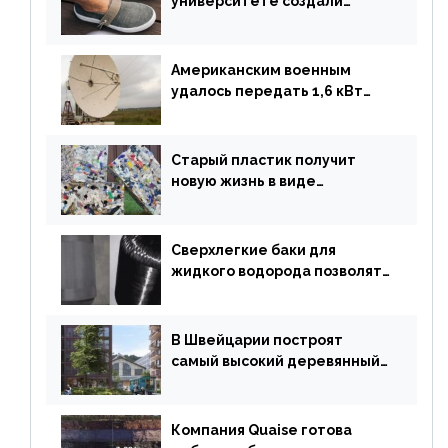
университете создали
полностью биоразлагаемую
обувь из водорослей
Американским военным
удалось передать 1,6 кВт
энергии по воздуху на один
километр
Старый пластик получит
новую жизнь в виде
«неразрушимых»
строительных кирпичей
Сверхлегкие баки для
жидкого водорода позволят
создавать суперлайнеры
В Швейцарии построят
самый высокий деревянный
небоскреб в мире
Компания Quaise готова