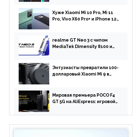
камерой на 108 МП в Европе
Хуже Xiaomi Mi 10 Pro, Mi 11
Pro, Vivo X60 Pro+ и iPhone 12
Pro: DxOMark
протестировали камеру
OnePlus 10 Pro
realme GT Neo 3 с чипом
MediaTek Dimensity 8100 и
быстрой зарядкой на 150 Вт
вышел за пределами Китая
Энтузиасты превратили 100-
долларовый Xiaomi Mi 9 в
геймерский смартфон с
батареей на 9900 мАч!
Мировая премьера POCO F4
GT 5G на AliExpress: игровой
смартфон с чипом
Snapdragon 8 Gen 1 по
акционной цене