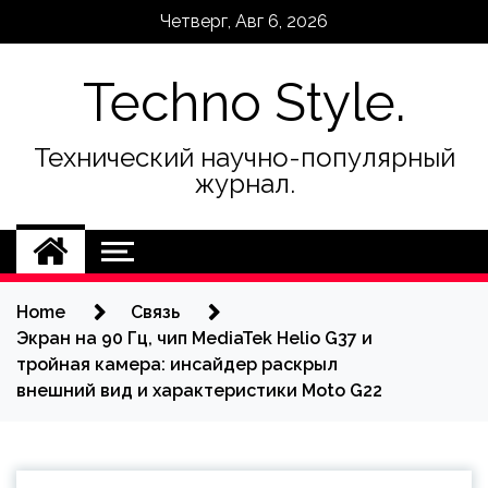
Skip
Четверг, Авг 6, 2026
to
content
Techno Style.
Технический научно-популярный
журнал.
Home
Связь
Экран на 90 Гц, чип MediaTek Helio G37 и
тройная камера: инсайдер раскрыл
внешний вид и характеристики Moto G22