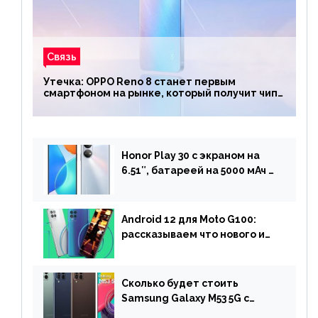
Связь
Утечка: OPPO Reno 8 станет первым
смартфоном на рынке, который получит чип
Snapdragon 7 Gen 1
Honor Play 30 с экраном на
6.51″, батареей на 5000 мАч и
двойной камерой готов к
анонсу
Android 12 для Moto G100:
рассказываем что нового и
когда ждать прошивку
Сколько будет стоить
Samsung Galaxy M53 5G с
чипом Dimensity 900 и