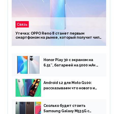
Связь
Утечка: OPPO Reno 8 станет первым
смартфоном на рынке, который получит чип
Snapdragon 7 Gen 1
Honor Play 30 с экраном на
6.51″, батареей на 5000 мАч и
двойной камерой готов к
анонсу
Android 12 для Moto G100:
рассказываем что нового и
когда ждать прошивку
Сколько будет стоить
Samsung Galaxy M53 5G с