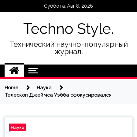
Skip
Суббота, Авг 8, 2026
to
content
Techno Style.
Технический научно-популярный
журнал.
Home
Наука
Телескоп Джеймса Уэбба сфокусировался
Наука