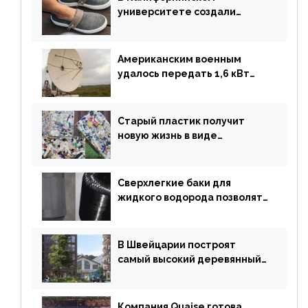
университете создали
полностью биоразлагаемую
обувь из водорослей
Американским военным
удалось передать 1,6 кВт
энергии по воздуху на один
километр
Старый пластик получит
новую жизнь в виде
«неразрушимых»
строительных кирпичей
Сверхлегкие баки для
жидкого водорода позволят
создавать суперлайнеры
В Швейцарии построят
самый высокий деревянный
небоскреб в мире
Компания Quaise готова