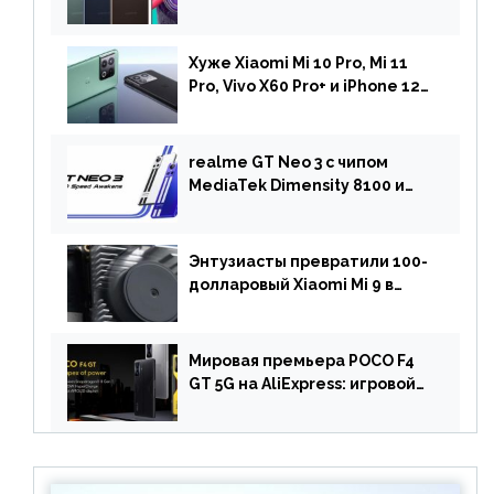
чипом Dimensity 900 и
камерой на 108 МП в Европе
Хуже Xiaomi Mi 10 Pro, Mi 11
Pro, Vivo X60 Pro+ и iPhone 12
Pro: DxOMark
протестировали камеру
OnePlus 10 Pro
realme GT Neo 3 с чипом
MediaTek Dimensity 8100 и
быстрой зарядкой на 150 Вт
вышел за пределами Китая
Энтузиасты превратили 100-
долларовый Xiaomi Mi 9 в
геймерский смартфон с
батареей на 9900 мАч!
Мировая премьера POCO F4
GT 5G на AliExpress: игровой
смартфон с чипом
Snapdragon 8 Gen 1 по
акционной цене