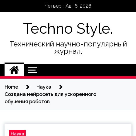
Skip
Четверг, Авг 6, 2026
to
content
Techno Style.
Технический научно-популярный
журнал.
Home
Наука
Создана нейросеть для ускоренного
обучения роботов
Наука