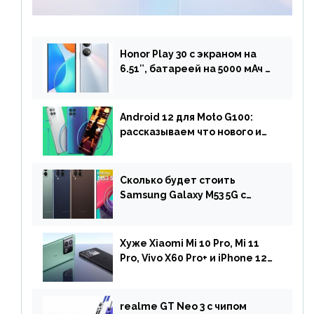
Snapdragon 7 Gen 1
Honor Play 30 с экраном на
6.51″, батареей на 5000 мАч и
двойной камерой готов к
анонсу
Android 12 для Moto G100:
рассказываем что нового и
когда ждать прошивку
Сколько будет стоить
Samsung Galaxy M53 5G с
чипом Dimensity 900 и
камерой на 108 МП в Европе
Хуже Xiaomi Mi 10 Pro, Mi 11
Pro, Vivo X60 Pro+ и iPhone 12
Pro: DxOMark
протестировали камеру
OnePlus 10 Pro
realme GT Neo 3 с чипом