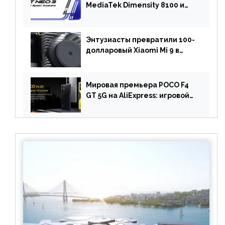
MediaTek Dimensity 8100 и
быстрой зарядкой на 150 Вт
вышел за пределами Китая
Энтузиасты превратили 100-
долларовый Xiaomi Mi 9 в
геймерский смартфон с
батареей на 9900 мАч!
Мировая премьера POCO F4
GT 5G на AliExpress: игровой
смартфон с чипом
Snapdragon 8 Gen 1 по
акционной цене