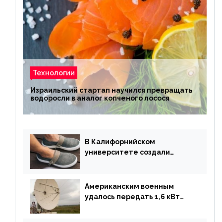
Технологии
Израильский стартап научился превращать
водоросли в аналог копченого лосося
В Калифорнийском
университете создали
полностью биоразлагаемую
обувь из водорослей
Американским военным
удалось передать 1,6 кВт
энергии по воздуху на один
километр