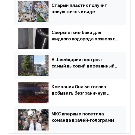
Старый пластик получит
новую жизнь в виде
«неразрушимых»
строительных кирпичей
Сверхлегкие баки для
жидкого водорода позволят
создавать суперлайнеры
В Швейцарии построят
самый высокий деревянный
небоскреб в мире
Компания Quaise готова
добывать безграничную
энергию из сверхглубоких
скважин
МКС впервые посетила
команда врачей-голограмм