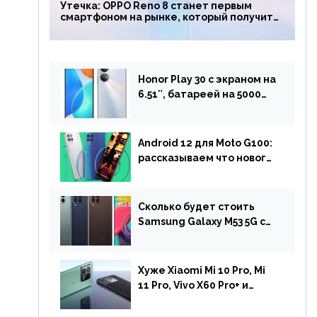
Утечка: OPPO Reno 8 станет первым
смартфоном на рынке, который получит
чип Snapdragon 7 Gen 1
Honor Play 30 с экраном на
6.51″, батареей на 5000
мАч и двойной камерой
готов к анонсу
Android 12 для Moto G100:
рассказываем что нового
и когда ждать прошивку
Сколько будет стоить
Samsung Galaxy M53 5G с
чипом Dimensity 900 и
камерой на 108 МП в
Европе
Хуже Xiaomi Mi 10 Pro, Mi
11 Pro, Vivo X60 Pro+ и
iPhone 12 Pro: DxOMark
протестировали камеру