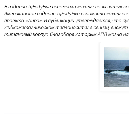
В издании 19FortyFive вспомнили «ахиллесовы пяты» 
Американское издание 19FortyFive вспомнило «ахилле
проекта «Лира». В публикации утверждается, что су
жидкометаллическом теплоносителе свинец-висмут,
титановый корпус, благодаря которым АПЛ могла нах