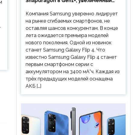
Snapdragon 8 Gen1+, увеличенный
м
аккумулятор и будет стоить
Компания Samsung уверенно лидирует
дешевле предшественника
на рынке сгибаемых смартфонов, не
т
оставляя шансов конкурентам. В конце
лета ожидается премьера моделей
нового поколения. Одной из новинок
станет Samsung Galaxy Flip 4. Что
известно Samsung Galaxy Flip 4 станет
первым смартфоном серии с
аккумулятором на 3400 мА*ч. Каждая из
трёх предыдущих моделей оснащена
АКБ […]