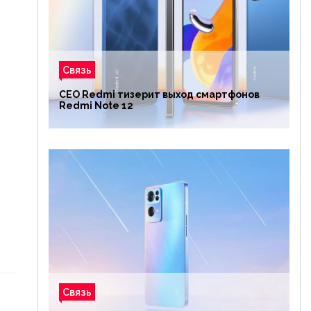
Связь
CEO Redmi тизерит выход смартфонов
Redmi Note 12
Связь