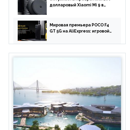
долларовый Xiaomi Mi 9 в
геймерский смартфон с
батареей на 9900 мАч!
Мировая премьера POCO F4
GT 5G на AliExpress: игровой
смартфон с чипом
Snapdragon 8 Gen 1 по
акционной цене