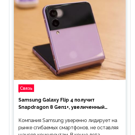
Связь
Samsung Galaxy Flip 4 получит
Snapdragon 8 Gen1+, увеличенный
аккумулятор и будет стоить дешевле
Компания Samsung уверенно лидирует на
предшественника
рынке сгибаемых смартфонов, не оставляя
шансов конкурентам. В конце лета