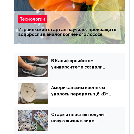
Технологии
Израильский стартап научился превращать
водоросли в аналог копченого лосося
В Калифорнийском
университете создали
полностью биоразлагаемую
обувь из водорослей
Американским военным
удалось передать 1,6 кВт
энергии по воздуху на один
километр
Старый пластик получит
новую жизнь в виде
«неразрушимых»
строительных кирпичей