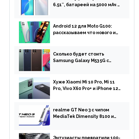
6.51″, батареей на 5000 мАч и
двойной камерой готов к
анонсу
Android 12 для Moto G100:
рассказываем что нового и
когда ждать прошивку
Сколько будет стоить
Samsung Galaxy M53 5G с
чипом Dimensity 900 и
камерой на 108 МП в Европе
Хуже Xiaomi Mi 10 Pro, Mi 11
Pro, Vivo X60 Pro+ и iPhone 12
Pro: DxOMark
протестировали камеру
OnePlus 10 Pro
realme GT Neo 3 с чипом
MediaTek Dimensity 8100 и
быстрой зарядкой на 150 Вт
вышел за пределами Китая
Энтузиасты превратили 100-