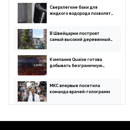
Сверхлегкие баки для
жидкого водорода позволят
создавать суперлайнеры
В Швейцарии построят
самый высокий деревянный
небоскреб в мире
Компания Quaise готова
добывать безграничную
энергию из сверхглубоких
скважин
МКС впервые посетила
команда врачей-голограмм