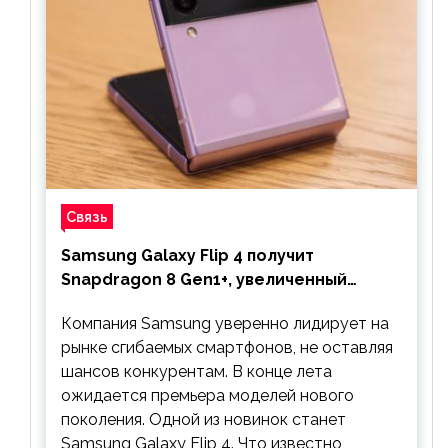
Связь
Samsung Galaxy Flip 4 получит
Snapdragon 8 Gen1+, увеличенный
аккумулятор и будет стоить дешевле
Компания Samsung уверенно лидирует на
предшественника
рынке сгибаемых смартфонов, не оставляя
шансов конкурентам. В конце лета
ожидается премьера моделей нового
поколения. Одной из новинок станет
Samsung Galaxy Flip 4. Что известно