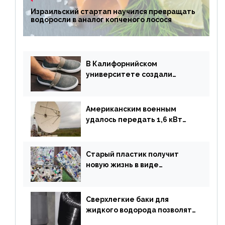
Израильский стартап научился превращать
водоросли в аналог копченого лосося
В Калифорнийском
университете создали
полностью биоразлагаемую
обувь из водорослей
Американским военным
удалось передать 1,6 кВт
энергии по воздуху на один
километр
Старый пластик получит
новую жизнь в виде
«неразрушимых»
строительных кирпичей
Сверхлегкие баки для
жидкого водорода позволят
создавать суперлайнеры