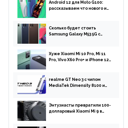
Android 12 для Moto G100:
рассказываем что нового и
когда ждать прошивку
Сколько будет стоить
Samsung Galaxy M53 5G с
чипом Dimensity 900 и
камерой на 108 МП в Европе
Хуже Xiaomi Mi 10 Pro, Mi 11
Pro, Vivo X60 Pro+ и iPhone 12
Pro: DxOMark
протестировали камеру
OnePlus 10 Pro
realme GT Neo 3 с чипом
MediaTek Dimensity 8100 и
быстрой зарядкой на 150 Вт
вышел за пределами Китая
Энтузиасты превратили 100-
долларовый Xiaomi Mi 9 в
геймерский смартфон с
батареей на 9900 мАч!