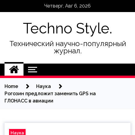
Skip
Четверг, Авг 6, 2026
to
content
Techno Style.
Технический научно-популярный
журнал.
Home
Наука
Рогозин предложит заменить GPS на
ГЛОНАСС в авиации
Наука