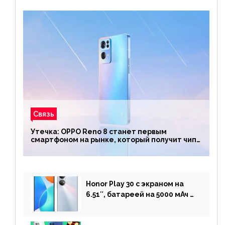
Связь
Утечка: OPPO Reno 8 станет первым
смартфоном на рынке, который получит чип
Snapdragon 7 Gen 1
Honor Play 30 с экраном на
6.51″, батареей на 5000 мАч и
двойной камерой готов к
анонсу