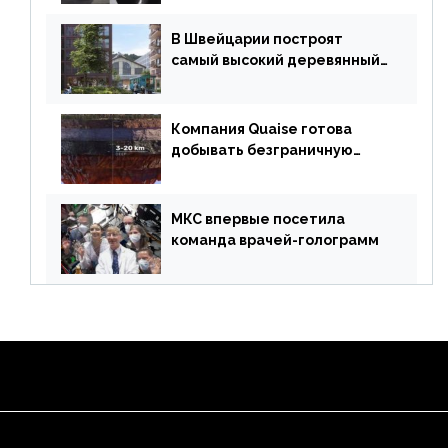
В Швейцарии построят
самый высокий деревянный
небоскреб в мире
Компания Quaise готова
добывать безграничную
энергию из сверхглубоких
скважин
МКС впервые посетила
команда врачей-голограмм