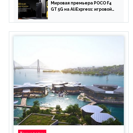
Мировая премьера POCO F4
GT 5G на AliExpress: игровой
смартфон с чипом
Snapdragon 8 Gen 1 по
акционной цене