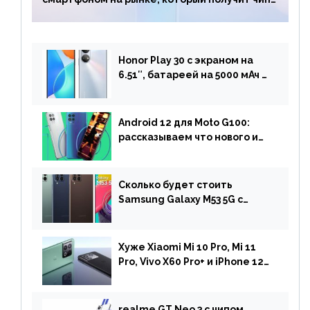
Snapdragon 7 Gen 1
Honor Play 30 с экраном на
6.51″, батареей на 5000 мАч и
двойной камерой готов к
анонсу
Android 12 для Moto G100:
рассказываем что нового и
когда ждать прошивку
Сколько будет стоить
Samsung Galaxy M53 5G с
чипом Dimensity 900 и
камерой на 108 МП в Европе
Хуже Xiaomi Mi 10 Pro, Mi 11
Pro, Vivo X60 Pro+ и iPhone 12
Pro: DxOMark
протестировали камеру
OnePlus 10 Pro
realme GT Neo 3 с чипом