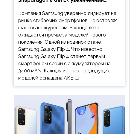
Snapdragon 8 Gen1+, увеличенный
аккумулятор и будет стоить дешевле
Компания Samsung уверенно лидирует на
предшественника
рынке сгибаемых смартфонов, не оставляя
шансов конкурентам. В конце лета
ожидается премьера моделей нового
поколения. Одной из новинок станет
Samsung Galaxy Flip 4. Что известно
Samsung Galaxy Flip 4 станет первым
смартфоном серии с аккумулятором на
3400 мА*ч. Каждая из трёх предыдущих
моделей оснащена АКБ […]