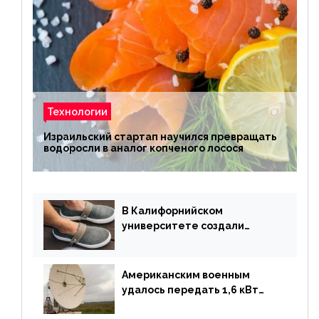
Технологии
Израильский стартап научился превращать
водоросли в аналог копченого лосося
В Калифорнийском
университете создали
полностью биоразлагаемую
обувь из водорослей
Американским военным
удалось передать 1,6 кВт
энергии по воздуху на один