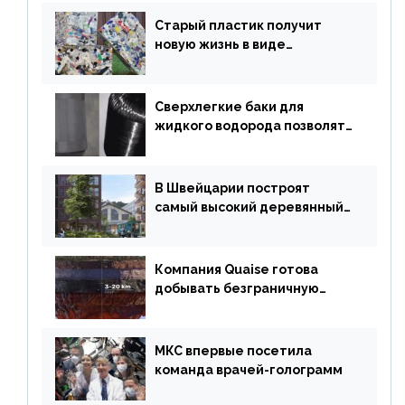
километр
Старый пластик получит
новую жизнь в виде
«неразрушимых»
строительных кирпичей
Сверхлегкие баки для
жидкого водорода позволят
создавать суперлайнеры
В Швейцарии построят
самый высокий деревянный
небоскреб в мире
Компания Quaise готова
добывать безграничную
энергию из сверхглубоких
скважин
МКС впервые посетила
команда врачей-голограмм