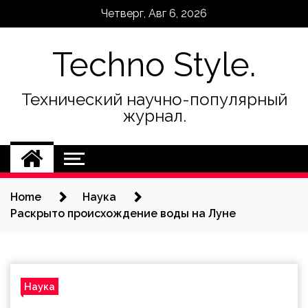
Skip
Четверг, Авг 6, 2026
to
content
Techno Style.
Технический научно-популярный
журнал.
Home
Наука
Раскрыто происхождение воды на Луне
Наука