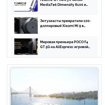
MediaTek Dimensity 8100 и
быстрой зарядкой на 150 Вт
вышел за пределами Китая
Энтузиасты превратили 100-
долларовый Xiaomi Mi 9 в
геймерский смартфон с
батареей на 9900 мАч!
Мировая премьера POCO F4
GT 5G на AliExpress: игровой
смартфон с чипом
Snapdragon 8 Gen 1 по
акционной цене