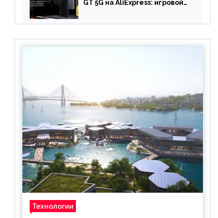
GT 5G на AliExpress: игровой
смартфон с чипом
Snapdragon 8 Gen 1 по
акционной цене
Технологии