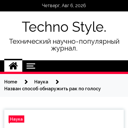
Skip
Четверг, Авг 6, 2026
to
content
Techno Style.
Технический научно-популярный
журнал.
Home
Наука
Назван способ обнаружить рак по голосу
Наука