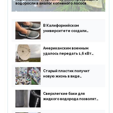
водоросли в аналог копченого лосося
В Калифорнийском
университете создали
полностью биоразлагаемую
обувь из водорослей
Американским военным
удалось передать 1,6 кВт
энергии по воздуху на один
километр
Старый пластик получит
новую жизнь в виде
«неразрушимых»
строительных кирпичей
Сверхлегкие баки для
жидкого водорода позволят
создавать суперлайнеры