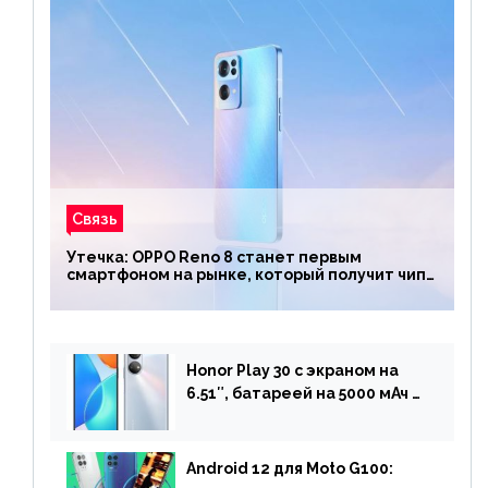
Связь
Утечка: OPPO Reno 8 станет первым
смартфоном на рынке, который получит чип
Snapdragon 7 Gen 1
Honor Play 30 с экраном на
6.51″, батареей на 5000 мАч и
двойной камерой готов к
анонсу
Android 12 для Moto G100: