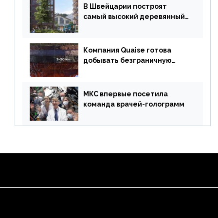
В Швейцарии построят
самый высокий деревянный
небоскреб в мире
Компания Quaise готова
добывать безграничную
энергию из сверхглубоких
скважин
МКС впервые посетила
команда врачей-голограмм