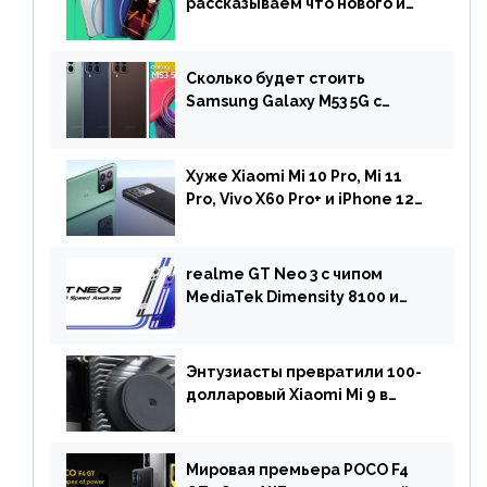
рассказываем что нового и
когда ждать прошивку
Сколько будет стоить
Samsung Galaxy M53 5G с
чипом Dimensity 900 и
камерой на 108 МП в Европе
Хуже Xiaomi Mi 10 Pro, Mi 11
Pro, Vivo X60 Pro+ и iPhone 12
Pro: DxOMark
протестировали камеру
OnePlus 10 Pro
realme GT Neo 3 с чипом
MediaTek Dimensity 8100 и
быстрой зарядкой на 150 Вт
вышел за пределами Китая
Энтузиасты превратили 100-
долларовый Xiaomi Mi 9 в
геймерский смартфон с
батареей на 9900 мАч!
Мировая премьера POCO F4