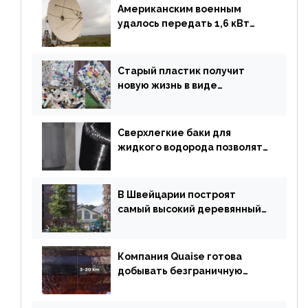
Американским военным
удалось передать 1,6 кВт
энергии по воздуху на один
километр
Старый пластик получит
новую жизнь в виде
«неразрушимых»
строительных кирпичей
Сверхлегкие баки для
жидкого водорода позволят
создавать суперлайнеры
В Швейцарии построят
самый высокий деревянный
небоскреб в мире
Компания Quaise готова
добывать безграничную
энергию из сверхглубоких
скважин