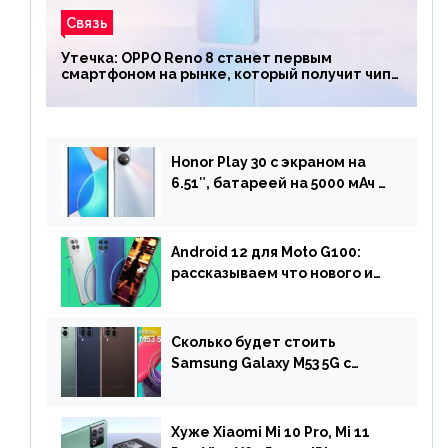
Связь
Утечка: OPPO Reno 8 станет первым
смартфоном на рынке, который получит чип
Snapdragon 7 Gen 1
Honor Play 30 с экраном на
6.51″, батареей на 5000 мАч и
двойной камерой готов к
анонсу
Android 12 для Moto G100:
рассказываем что нового и
когда ждать прошивку
Сколько будет стоить
Samsung Galaxy M53 5G с
чипом Dimensity 900 и
камерой на 108 МП в Европе
Хуже Xiaomi Mi 10 Pro, Mi 11