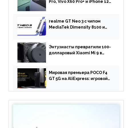
Pro, Vivo X60 Pro+ и iPhone 12
Pro: DxOMark
протестировали камеру
OnePlus 10 Pro
realme GT Neo 3 с чипом
MediaTek Dimensity 8100 и
быстрой зарядкой на 150 Вт
вышел за пределами Китая
Энтузиасты превратили 100-
долларовый Xiaomi Mi 9 в
геймерский смартфон с
батареей на 9900 мАч!
Мировая премьера POCO F4
GT 5G на AliExpress: игровой
смартфон с чипом
Snapdragon 8 Gen 1 по
акционной цене