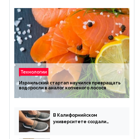
Технологии
Израильский стартап научился превращать
водоросли в аналог копченого лосося
В Калифорнийском
университете создали
полностью биоразлагаемую
обувь из водорослей