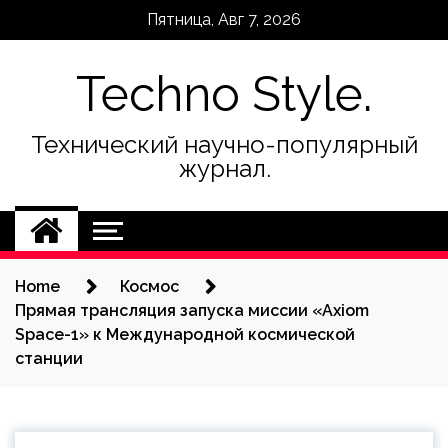
Skip
Пятница, Авг 7, 2026
to
content
Techno Style.
Технический научно-популярный
журнал.
Home
Космос
Прямая трансляция запуска миссии «Axiom
Space-1» к Международной космической
станции