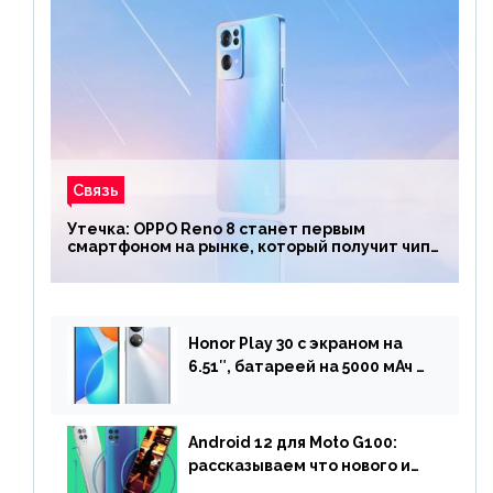
Связь
Утечка: OPPO Reno 8 станет первым
смартфоном на рынке, который получит чип
Snapdragon 7 Gen 1
Honor Play 30 с экраном на
6.51″, батареей на 5000 мАч и
двойной камерой готов к
анонсу
Android 12 для Moto G100:
рассказываем что нового и
когда ждать прошивку