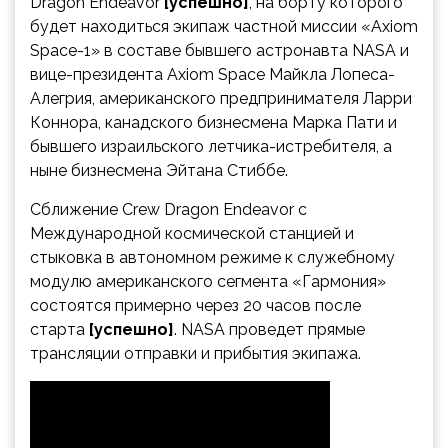
Dragon Endeavor
[успешно]
, на борту которого
будет находиться экипаж частной
миссии «Axiom
Space-1» в составе бывшего астронавта NASA и
вице-президента Axiom Space Майкла Лопеса-
Алегрия, американского предпринимателя Ларри
Коннора, канадского бизнесмена Марка Пати и
бывшего израильского летчика-истребителя, а
ныне бизнесмена Эйтана Стиббе.
Сближение Crew Dragon Endeavor с
Международной космической станцией и
стыковка в автономном режиме к служебному
модулю американского сегмента «Гармония»
состоятся примерно через 20 часов после
старта
[успешно]
. NASA проведет прямые
трансляции отправки и прибытия экипажа.