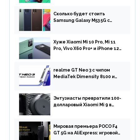
Сколько будет стоить
Samsung Galaxy M53 5G с
чипом Dimensity 900 и
камерой на 108 МП в Европе
Хуже Xiaomi Mi 10 Pro, Mi 11
Pro, Vivo X60 Pro+ и iPhone 12
Pro: DxOMark
протестировали камеру
OnePlus 10 Pro
realme GT Neo 3 с чипом
MediaTek Dimensity 8100 и
быстрой зарядкой на 150 Вт
вышел за пределами Китая
Энтузиасты превратили 100-
долларовый Xiaomi Mi 9 в
геймерский смартфон с
батареей на 9900 мАч!
Мировая премьера POCO F4
GT 5G на AliExpress: игровой
смартфон с чипом