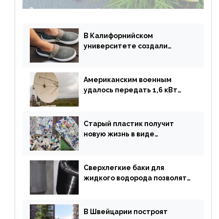
В Калифорнийском
университете создали
полностью биоразлагаемую
обувь из водорослей
Американским военным
удалось передать 1,6 кВт
энергии по воздуху на один
километр
Старый пластик получит
новую жизнь в виде
«неразрушимых»
строительных кирпичей
Сверхлегкие баки для
жидкого водорода позволят
создавать суперлайнеры
В Швейцарии построят