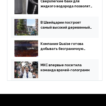
Сверхлегкие баки для
жидкого водорода позволят
создавать суперлайнеры
В Швейцарии построят
самый высокий деревянный
небоскреб в мире
Компания Quaise готова
добывать безграничную
энергию из сверхглубоких
скважин
МКС впервые посетила
команда врачей-голограмм