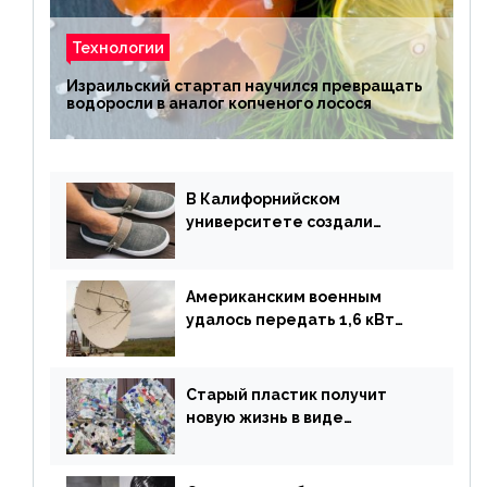
Технологии
Израильский стартап научился превращать
водоросли в аналог копченого лосося
В Калифорнийском
университете создали
полностью биоразлагаемую
обувь из водорослей
Американским военным
удалось передать 1,6 кВт
энергии по воздуху на один
километр
Старый пластик получит
новую жизнь в виде
«неразрушимых»
строительных кирпичей