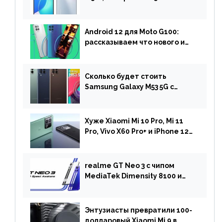
двойной камерой готов к
анонсу
Android 12 для Moto G100:
рассказываем что нового и
когда ждать прошивку
Сколько будет стоить
Samsung Galaxy M53 5G с
чипом Dimensity 900 и
камерой на 108 МП в Европе
Хуже Xiaomi Mi 10 Pro, Mi 11
Pro, Vivo X60 Pro+ и iPhone 12
Pro: DxOMark
протестировали камеру
OnePlus 10 Pro
realme GT Neo 3 с чипом
MediaTek Dimensity 8100 и
быстрой зарядкой на 150 Вт
вышел за пределами Китая
Энтузиасты превратили 100-
долларовый Xiaomi Mi 9 в