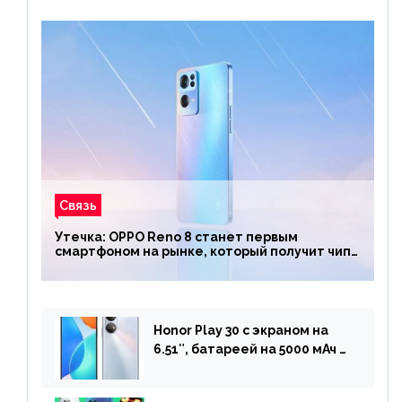
Связь
Утечка: OPPO Reno 8 станет первым
смартфоном на рынке, который получит чип
Snapdragon 7 Gen 1
Honor Play 30 с экраном на
6.51″, батареей на 5000 мАч и
двойной камерой готов к
анонсу