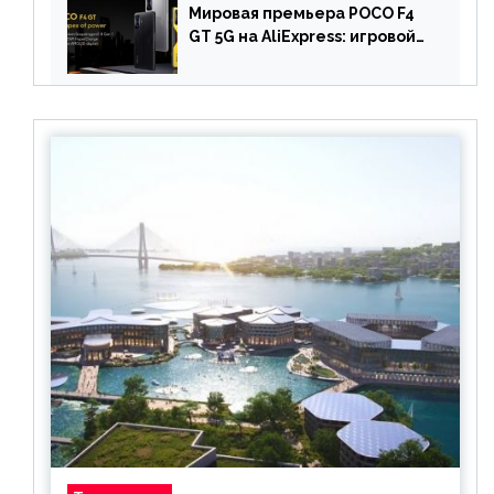
Мировая премьера POCO F4
GT 5G на AliExpress: игровой
смартфон с чипом
Snapdragon 8 Gen 1 по
акционной цене