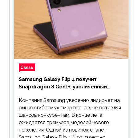
Связь
Samsung Galaxy Flip 4 получит
Snapdragon 8 Gen1+, увеличенный
аккумулятор и будет стоить дешевле
Компания Samsung уверенно лидирует на
предшественника
рынке сгибаемых смартфонов, не оставляя
шансов конкурентам. В конце лета
ожидается премьера моделей нового
поколения. Одной из новинок станет
Samsung Galaxy Flip 4. Что известно