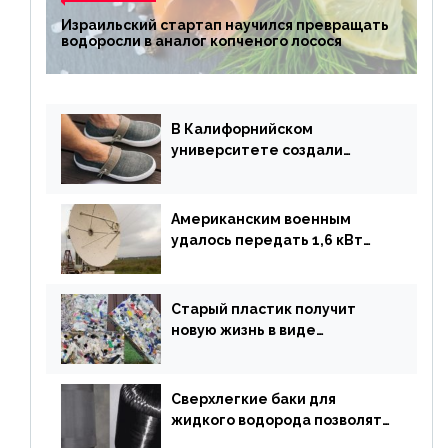
Израильский стартап научился превращать
водоросли в аналог копченого лосося
В Калифорнийском
университете создали
полностью биоразлагаемую
обувь из водорослей
Американским военным
удалось передать 1,6 кВт
энергии по воздуху на один
километр
Старый пластик получит
новую жизнь в виде
«неразрушимых»
строительных кирпичей
Сверхлегкие баки для
жидкого водорода позволят
создавать суперлайнеры