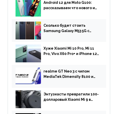
Android 12 для Moto G100:
рассказываем что нового и
когда ждать прошивку
Сколько будет стоить
Samsung Galaxy M53 5G с
чипом Dimensity 900 и
камерой на 108 МП в Европе
Хуже Xiaomi Mi 10 Pro, Mi 11
Pro, Vivo X60 Pro+ и iPhone 12
Pro: DxOMark
протестировали камеру
OnePlus 10 Pro
realme GT Neo 3 с чипом
MediaTek Dimensity 8100 и
быстрой зарядкой на 150 Вт
вышел за пределами Китая
Энтузиасты превратили 100-
долларовый Xiaomi Mi 9 в
геймерский смартфон с
батареей на 9900 мАч!