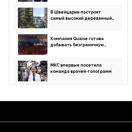
В Швейцарии построят
самый высокий деревянный
небоскреб в мире
Компания Quaise готова
добывать безграничную
энергию из сверхглубоких
скважин
МКС впервые посетила
команда врачей-голограмм