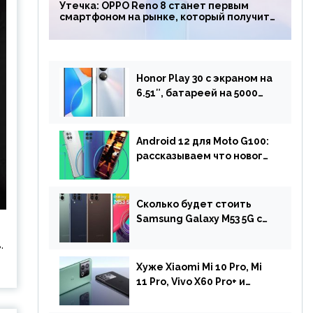
Утечка: OPPO Reno 8 станет первым
смартфоном на рынке, который получит
чип Snapdragon 7 Gen 1
Honor Play 30 с экраном на
6.51″, батареей на 5000
мАч и двойной камерой
готов к анонсу
Android 12 для Moto G100:
рассказываем что нового
и когда ждать прошивку
Сколько будет стоить
Samsung Galaxy M53 5G с
чипом Dimensity 900 и
.
камерой на 108 МП в
Европе
Хуже Xiaomi Mi 10 Pro, Mi
11 Pro, Vivo X60 Pro+ и
iPhone 12 Pro: DxOMark
протестировали камеру