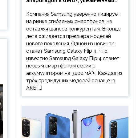
Snapdragon 8 Gen1+, увеличенный
аккумулятор и будет стоить
Компания Samsung уверенно лидирует
дешевле предшественника
на рынке сгибаемых смартфонов, не
оставляя шансов конкурентам. В конце
лета ожидается премьера моделей
нового поколения. Одной из новинок
станет Samsung Galaxy Flip 4. Что
известно Samsung Galaxy Flip 4 станет
первым смартфоном серии с
аккумулятором на 3400 мА*ч. Каждая из
трёх предыдущих моделей оснащена
АКБ […]