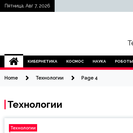
Skip
Пятница, Авг 7, 2026
to
content
Т
КИБЕРНЕТИКА
КОСМОС
НАУКА
РОБОТЫ
Home
Технологии
Page 4
Технологии
Технологии