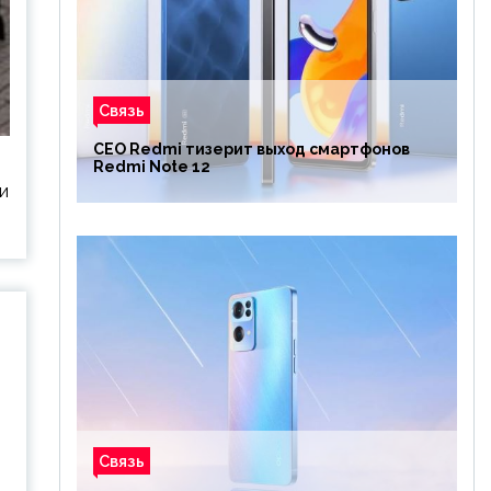
Связь
CEO Redmi тизерит выход смартфонов
Redmi Note 12
и
Связь