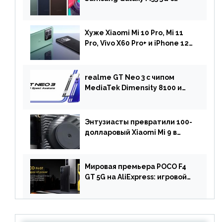
чипом Dimensity 900 и
камерой на 108 МП в Европе
Хуже Xiaomi Mi 10 Pro, Mi 11
Pro, Vivo X60 Pro+ и iPhone 12
Pro: DxOMark
протестировали камеру
OnePlus 10 Pro
realme GT Neo 3 с чипом
MediaTek Dimensity 8100 и
быстрой зарядкой на 150 Вт
вышел за пределами Китая
Энтузиасты превратили 100-
долларовый Xiaomi Mi 9 в
геймерский смартфон с
батареей на 9900 мАч!
Мировая премьера POCO F4
GT 5G на AliExpress: игровой
смартфон с чипом
Snapdragon 8 Gen 1 по
акционной цене