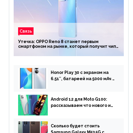
Связь
Утечка: OPPO Reno 8 станет первым
смартфоном на рынке, который получит чип
Snapdragon 7 Gen 1
Honor Play 30 с экраном на
6.51″, батареей на 5000 мАч и
двойной камерой готов к
анонсу
Android 12 для Moto G100:
рассказываем что нового и
когда ждать прошивку
Сколько будет стоить
Samsung Galaxy M53 5G с