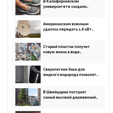
В Калифорнийском
университете создали
полностью биоразлагаемую
обувь из водорослей
Американским военным
удалось передать 1,6 кВт
энергии по воздуху на один
километр
Старый пластик получит
новую жизнь в виде
«неразрушимых»
строительных кирпичей
Сверхлегкие баки для
жидкого водорода позволят
создавать суперлайнеры
В Швейцарии построят
самый высокий деревянный
небоскреб в мире