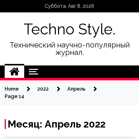
Skip
Суббота, Авг 8, 2026
to
content
Techno Style.
Технический научно-популярный
журнал.
Home
2022
Апрель
Page 14
Месяц:
Апрель 2022