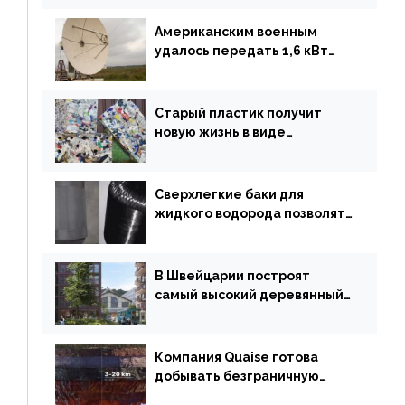
обувь из водорослей
Американским военным
удалось передать 1,6 кВт
энергии по воздуху на один
километр
Старый пластик получит
новую жизнь в виде
«неразрушимых»
строительных кирпичей
Сверхлегкие баки для
жидкого водорода позволят
создавать суперлайнеры
В Швейцарии построят
самый высокий деревянный
небоскреб в мире
Компания Quaise готова
добывать безграничную
энергию из сверхглубоких