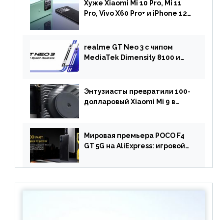
Хуже Xiaomi Mi 10 Pro, Mi 11
Pro, Vivo X60 Pro+ и iPhone 12
Pro: DxOMark
протестировали камеру
OnePlus 10 Pro
realme GT Neo 3 с чипом
MediaTek Dimensity 8100 и
быстрой зарядкой на 150 Вт
вышел за пределами Китая
Энтузиасты превратили 100-
долларовый Xiaomi Mi 9 в
геймерский смартфон с
батареей на 9900 мАч!
Мировая премьера POCO F4
GT 5G на AliExpress: игровой
смартфон с чипом
Snapdragon 8 Gen 1 по
акционной цене