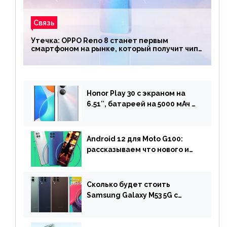
Связь
Утечка: OPPO Reno 8 станет первым
смартфоном на рынке, который получит чип
Snapdragon 7 Gen 1
Honor Play 30 с экраном на
6.51″, батареей на 5000 мАч и
двойной камерой готов к
анонсу
Android 12 для Moto G100:
рассказываем что нового и
когда ждать прошивку
Сколько будет стоить
Samsung Galaxy M53 5G с
чипом Dimensity 900 и
камерой на 108 МП в Европе