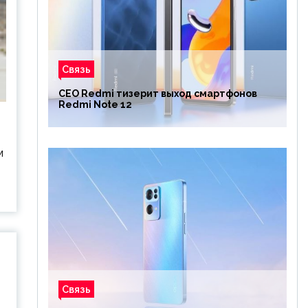
Связь
CEO Redmi тизерит выход смартфонов
Redmi Note 12
м
Связь