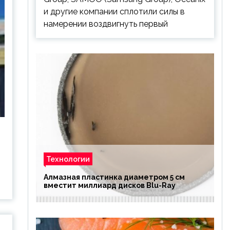
и другие компании сплотили силы в
намерении воздвигнуть первый
Технологии
Алмазная пластинка диаметром 5 см
вместит миллиард дисков Blu-Ray