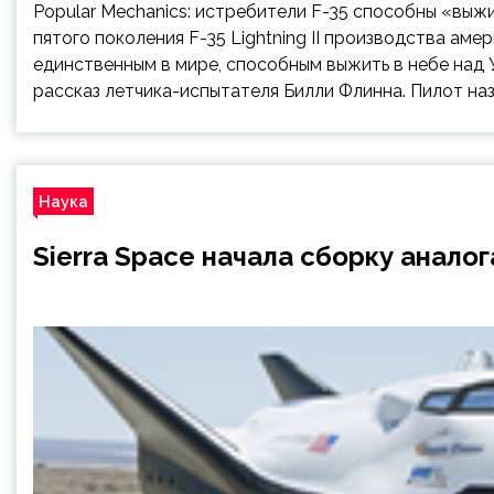
Popular Mechanics: истребители F-35 способны «выжи
пятого поколения F-35 Lightning II производства аме
единственным в мире, способным выжить в небе над У
рассказ летчика-испытателя Билли Флинна. Пилот на
Наука
Sierra Space начала сборку анало