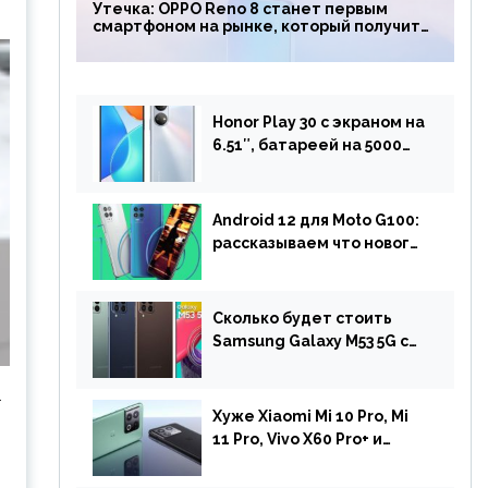
Утечка: OPPO Reno 8 станет первым
смартфоном на рынке, который получит
чип Snapdragon 7 Gen 1
Honor Play 30 с экраном на
6.51″, батареей на 5000
мАч и двойной камерой
готов к анонсу
Android 12 для Moto G100:
рассказываем что нового
и когда ждать прошивку
Сколько будет стоить
Samsung Galaxy M53 5G с
чипом Dimensity 900 и
камерой на 108 МП в
l
Европе
Хуже Xiaomi Mi 10 Pro, Mi
11 Pro, Vivo X60 Pro+ и
iPhone 12 Pro: DxOMark
протестировали камеру