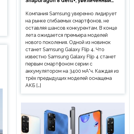
Snapdragon 8 Gen1+, увеличенный
аккумулятор и будет стоить
Компания Samsung уверенно лидирует
дешевле предшественника
на рынке сгибаемых смартфонов, не
оставляя шансов конкурентам. В конце
лета ожидается премьера моделей
нового поколения. Одной из новинок
станет Samsung Galaxy Flip 4. Что
известно Samsung Galaxy Flip 4 станет
первым смартфоном серии с
аккумулятором на 3400 мА*ч. Каждая из
трёх предыдущих моделей оснащена
АКБ […]