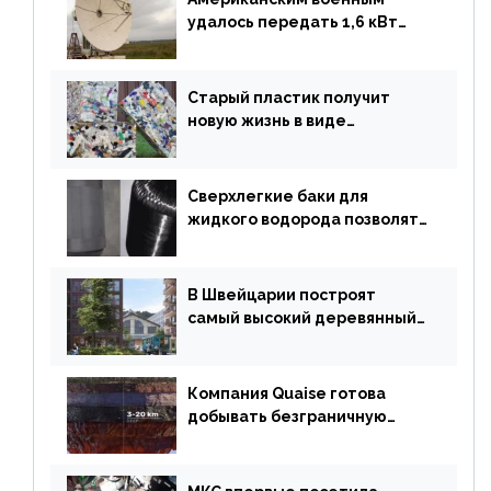
удалось передать 1,6 кВт
энергии по воздуху на один
километр
Старый пластик получит
новую жизнь в виде
«неразрушимых»
строительных кирпичей
Сверхлегкие баки для
жидкого водорода позволят
создавать суперлайнеры
В Швейцарии построят
самый высокий деревянный
небоскреб в мире
Компания Quaise готова
добывать безграничную
энергию из сверхглубоких
скважин