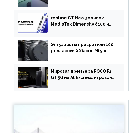
Pro: DxOMark
протестировали камеру
OnePlus 10 Pro
realme GT Neo 3 с чипом
MediaTek Dimensity 8100 и
быстрой зарядкой на 150 Вт
вышел за пределами Китая
Энтузиасты превратили 100-
долларовый Xiaomi Mi 9 в
геймерский смартфон с
батареей на 9900 мАч!
Мировая премьера POCO F4
GT 5G на AliExpress: игровой
смартфон с чипом
Snapdragon 8 Gen 1 по
акционной цене