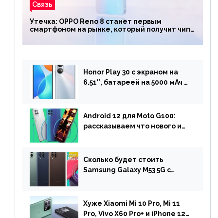
Связь
Утечка: OPPO Reno 8 станет первым
смартфоном на рынке, который получит чип
Snapdragon 7 Gen 1
Honor Play 30 с экраном на
6.51″, батареей на 5000 мАч и
двойной камерой готов к
анонсу
Android 12 для Moto G100:
рассказываем что нового и
когда ждать прошивку
Сколько будет стоить
Samsung Galaxy M53 5G с
чипом Dimensity 900 и
камерой на 108 МП в Европе
Хуже Xiaomi Mi 10 Pro, Mi 11
Pro, Vivo X60 Pro+ и iPhone 12