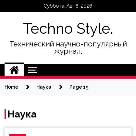
Skip
Суббота, Авг 8, 2026
to
content
Techno Style.
Технический научно-популярный
журнал.
Home
Наука
Page 19
Наука