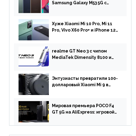
Samsung Galaxy M53 5G с
чипом Dimensity 900 и
камерой на 108 МП в Европе
Хуже Xiaomi Mi 10 Pro, Mi 11
Pro, Vivo X60 Pro+ и iPhone 12
Pro: DxOMark
протестировали камеру
OnePlus 10 Pro
realme GT Neo 3 с чипом
MediaTek Dimensity 8100 и
быстрой зарядкой на 150 Вт
вышел за пределами Китая
Энтузиасты превратили 100-
долларовый Xiaomi Mi 9 в
геймерский смартфон с
батареей на 9900 мАч!
Мировая премьера POCO F4
GT 5G на AliExpress: игровой
смартфон с чипом
Snapdragon 8 Gen 1 по
акционной цене