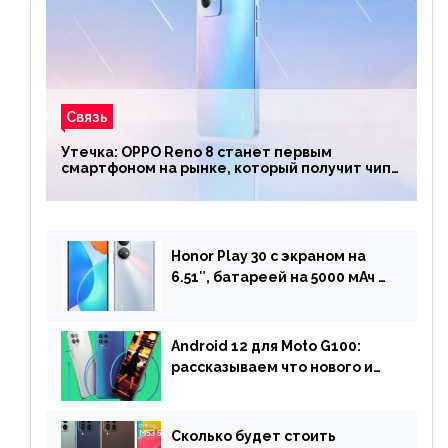
Связь
Утечка: OPPO Reno 8 станет первым
смартфоном на рынке, который получит чип
Snapdragon 7 Gen 1
Honor Play 30 с экраном на
6.51″, батареей на 5000 мАч и
двойной камерой готов к
анонсу
Android 12 для Moto G100:
рассказываем что нового и
когда ждать прошивку
Сколько будет стоить