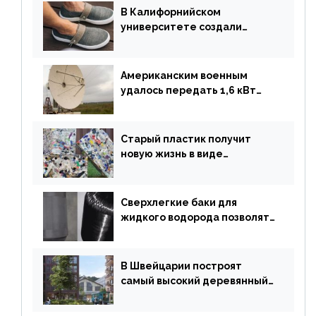
В Калифорнийском
университете создали
полностью биоразлагаемую
обувь из водорослей
Американским военным
удалось передать 1,6 кВт
энергии по воздуху на один
километр
Старый пластик получит
новую жизнь в виде
«неразрушимых»
строительных кирпичей
Сверхлегкие баки для
жидкого водорода позволят
создавать суперлайнеры
В Швейцарии построят
самый высокий деревянный
небоскреб в мире